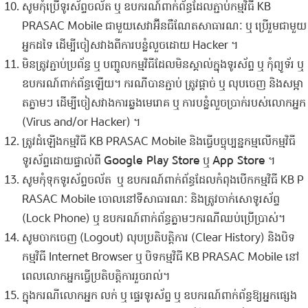
​សូម​កុំ​ប្រើ​ទូរស័ព្ទ​ចល័ត​ ​ឬ​ ​ឧបករណ៍​ពាក់ព័ន្ធ​ដែល​ភ្ជាប់​កម្មវិធី KB
PRASAC Mobile ​ជាមួយ​សេវា​អ៊ី​ន​ធឺ​ណែ​ត​សាធារណៈ​ ​ឬ​ ​ប្រើ​រួម​ជាមួយ​
អ្នកដទៃ​ ​ដើម្បី​ចៀសវាង​ពី​ការ​បន្លំ​លួច​ដោយ​ ​Hack​e​r ​។
​​មិន​ត្រូវ​ភ្ជាប់​ប្រព័ន្ធ​ ​ឬ​ ​បញ្ចូល​កម្មវិធី​​ដែល​មិន​ស្គាល់​ក្នុង​ទូរស័ព្ទ​ ​ឬ​ ​កុំព្យូទ័រ​ ​ឬ​ ​
ឧបករណ៍​ពាក់ព័ន្ធ​ឡើយ​។​ ​ករណី​បាន​ភ្ជាប់​ ​ត្រូវ​ផ្ដាច់​ ​ឬ​ ​លុបចេញ​ ​និង​ស​ម្អា​
ត​ភ្លាម​ៗ​ ​ដើម្បី​ចៀសវាង​ការ​ឆ្លង​មេរោគ​ ​ឬ​ ​ការ​បន្លំ​លួច​ប្រាក់​របស់​លោក​អ្នក
(Virus​ ​and​/or ​Hack​e​r)​ ។
​​ត្រូវ​ដំឡើង​កម្មវិធី​ KB ​P​R​A​SAC​ Mobile ​និង​ធ្វើ​បច្ចុប្បន្ន​កម្ម​លើ​កម្មវិធី​
ទូរស័ព្ទ​ដោយ​ផ្ទាល់​ពី​ ​
Goo​g​l​e​ ​Play​ ​Store
​ ឬ​
​A​p​p​ ​Store
​ ​​។
សូម​កុំ​ទុក​ទូរស័ព្ទ​ចល័ត​ ​ ​ឬ​ ​ឧបករណ៍​ពាក់ព័ន្ធ​​ដែល​កំពុង​បើក​កម្មវិធី KB ​P​
R​A​SAC​ Mobile ​ចោល​នៅ​ទី​សាធារណៈ​ ​និង​ត្រូវ​​ចាក់សោ​ទូរស័ព្ទ​
(Lock​ ​Phone​) ​ឬ​ ​ឧបករណ៍​ពាក់ព័ន្ធ​ភ្លាម​ៗ​ករណី​ឈប់​ប្រើប្រាស់​។
​សូម​ចាកចេញ​ (​Logo​u​t​) ​លុប​ប្រតិបត្តិការ​ (​Clear​ ​History​) ​និង​បិទ​
កម្មវិធី​ ​Inter​net​ ​Browse​r ​ឬ​ ​បិទ​កម្មវិធី​ KB ​P​R​A​SAC​ ​Mobile​ ​នៅ​
ពេល​​លោក​អ្នក​ធ្វើ​ប្រតិបត្តិការ​រួចរាល់​។
​ក្នុង​ករណី​លោក​អ្នក ​លក់​ ​ឬ​ ​ផ្ទេរ​ទូរស័ព្ទ​ ​ឬ​ ​ឧបករណ៍​ពាក់ព័ន្ធឱ្យ​អ្នក​ផ្សេង​ ​