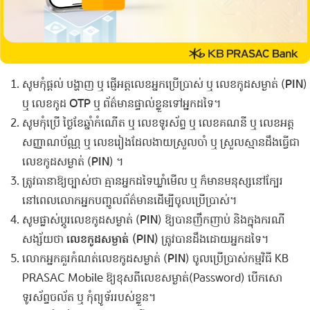
សូម​កុំ​ផ្តល់​ ​បង្ហាញ ឬ​ ​ផ្ញើ​អត្តលេខ​អ្នកប្រើប្រាស់​ ​ឬ​ ​លេខ​កូ​ដ​សម្ងាត់​ (
​P​IN​
) ​
ឬ​ ​លេខ​កូ​ដ​
O​T​P
​ ​ឬ​ ​ព័ត៌មាន​ផ្ទាល់ខ្លួន​ទៅអ្នកដទៃ។
​សូម​កុំ​ប្រើ​ ​ថ្ងៃខែ​ឆ្នាំ​កំណើត​ ​ឬ​ ​លេខ​ទូរស័ព្ទ​ ​ឬ​ ​លេខ​គណនី​ ​ឬ​ ​លេខ​អត្ត
សញ្ញាណប័ណ្ណ​ ​ឬ​ ​លេខរៀង​ដែល​ងាយស្រួល​ចាំ​ ​ឬ​ ​ស្រួល​ស្មាន​ដឹង​​ធ្វើជា​​​
លេខ​កូ​ដ​សម្ងាត់​ (
​P​IN
​) ​។
​ត្រូវ​ធានា​ឱ្យ​ច្បាស់​ថា​​ គ្មានអ្នកដទៃ​ឃ្លាំមើល​ ​ឬ​ ​ក៏មាន​មនុស្ស​នៅក្បែរ
នៅពេលលោកអ្នកបញ្ចូលព័ត៌មានដើម្បី​ចូល​ប្រើប្រាស់​។
សូម​ផ្លាស់ប្តូរ​លេខ​កូ​ដ​សម្ងាត់​ (​
P​IN​
) ឱ្យ​បាន​ញឹកញាប់​ ​និង​ក្នុង​ករណី​
សង្ស័យ​ថា​
​លេខ​កូ​ដ​សម្ងាត់​ (P​IN​)
​ត្រូវ​បាន​ដឹង​ដោយ​អ្នកដទៃ​។
​លោក​អ្នក​គួរ​កំណត់​លេខ​កូ​ដ​សម្ងាត់​ (​
P​IN​
) ​ចូល​ប្រើប្រាស់កម្មវិធី KB
PRASAC Mobile​ ​ឱ្យ​ខុស​ពី​លេខ​សម្ងាត់​(Password​) ​បើក​សោ​
ទូរស័ព្ទ​ចល័ត​ ​ឬ​ ​កុំព្យូទ័រ​របស់​ខ្លួន​។