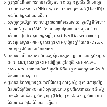
ត្រូវ​ជូនដំណឹង​មក ធនាគារ ខេ​ប៊ី​ប្រា​សាក់​ ​ជាបន្ទាន់ ​ប្រសិនបើ​លោក​អ្នក​
ភ្លេច​លេខ​កូ​ដ​សម្ងាត់​ (​
P​IN
​) ​និង​/​ឬ​ ​អត្តលេខ​អ្នកប្រើប្រាស់​ (User​ ​ID) ​ឬ​ ​
សង្ស័យថា​អ្នក​ផ្សេង​បាន​ដឹង​។
​សូម​ប្រុងប្រយ័ត្ន​ការ​បោកបញ្ឆោត​យក​ព័ត៌មាន​​តាមរយៈ ​ទូរស័ព្ទ​ ​អ៊ី​ម៉ែ​ល​ វេ​
ប​សាយ​ត៍ ​ឬ​ ​សារ​​ (SMS​) ​ដែល​ជា​ល្បិច​ឱ្យ​លោក​អ្នក​បញ្ចូល​ព័ត៌មាន​
សំខាន់​ៗ​ ​ដូចជា​​ ​អត្តលេខ​អ្នកប្រើប្រាស់​ (​User​ ​I​D​/​User​name​) ​ឬ​ ​
លេខ​កូ​ដ​សម្ងាត់​ (PIN​) ​ឬ​ ​លេខ​កូ​ដ​ O​T​P​ ​ឬ​ ​ថ្ងៃខែ​ឆ្នាំ​កំណើត​ (Date of
Birth​) ​ឬ​ ​ព័ត៌មាន​ផ្ទាល់ខ្លួន​។​ល​។
ធនាគារ ខេ​ប៊ី​ប្រា​សាក់​ ​នឹង​មិន​ស្នើសុំ​​លោក​អ្នកឱ្យ​ប្រាប់​ពី​ ​លេខ​កូ​ដ​សម្ងាត់​
(​P​IN​) ​និង​/​ឬ​ ​លេខ​កូ​ដ​ O​T​P​ ​ដើម្បី​ចូល​ប្រើកម្មវិធី KB PRASAC
Mobile​ ​ទោះ​ដោយ​ផ្ទាល់មាត់​ ​ទូរស័ព្ទ​ ​អ៊ី​ម៉ែ​ល​ ​ឬ​ ​តាមមធ្យោបាយ​ទំនាក់
ទំនង​ណាមួយ​ឡើយ​។
ប្រសិនបើ​លោកអ្នក​ទទួល​បាន​អ៊ីម៉ែ​ល​ ​ឬ​ ​សារ​ទូរស័ព្ទ​ ​ឬ​ ​ការ​ហៅ​ទូរស័ព្ទ​ ​
ដែល​ស្នើសុំ​ព័ត៌​មាន​ខាងលើ​ ​សូម​លុបចោល​ ​ឬ​ ​បដិសេធ​ជាបន្ទាន់​ ​និង​/​ឬ​ ​
មិន​ត្រូវ​ចុច​លើ​តំណ​ភ្ជាប់​បណ្តាញ​ (​Link​) ​ឬ​ ​បើក​ឯកសារ​ភ្ជាប់​ណាមួយ​
ដែល​មាននៅ​ក្នុង​អ៊ី​ម៉ែ​ល​នោះ​ឡើយ​។