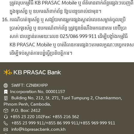
ត្រូវ​លុប​កម្មវិធី KB ​P​R​A​SAC​ Mobile ​​ឬ​ ​ព័ត៌មាន​ពាក់ព័ន្ធ​ផ្សេងៗ​ចេញពី​
ក្នុង​ទូរស័ព្ទ​ ​ឬ​ ឧបករណ៍​ពាក់ព័ន្ធ​ ឱ្យ​បាន​រួចរាល់​ជាមុន​។
ករណី​បាត់​ទូរស័ព្ទ​ ​ឬ​ ​សង្ស័យ​មាន​អ្នក​ផ្សេង​ស្គាល់​លេខ​សម្ងាត់​ចូល​ប្រើ
ប្រាស់​ទូរស័ព្ទ​ ​ឬ​ ឧបករណ៍​ពាក់ព័ន្ធ​ ​ត្រូវ​ជូនដំណឹង​មក​ធនាគារ ខេ​ប៊ី​ប្រា​
សាក់​ ​ជាបន្ទាន់​តាមរយៈ​លេខ​ 023/086 999 911 ​ដើម្បី​បង្ខាំង​កម្មវិធី​
KB ​P​R​A​SAC​ Mobile ​ឬ​ ​ចាត់វិធានការ​ផ្សេងៗ​តាម​លក្ខណៈ​បច្ចេកទេស​
​ដើម្បី​ទប់​ស្កាត់​ការ​បន្លំ​ធ្វើ​ប្រតិបត្តិការ​។
SWIFT: CZNBKHPP
Incorporation No. 00001157
Building No. 212, St. 271, Tuol Tumpung 2, Chamkarmon,
Phnom Penh, Cambodia.
P.O. Box: 2412
+855 23 220 102
Fax: +855 216 362
+855 23 999 911/+855 86 999 911/+855 969 999 911
info@kbprasacbank.com.kh