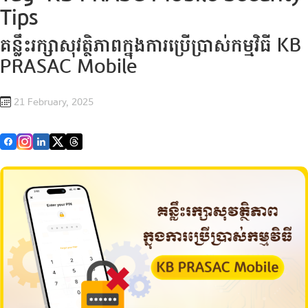
Tips
គន្លឹះរក្សាសុវត្ថិភាពក្នុងការប្រើប្រាស់កម្មវិធី KB
PRASAC Mobile
21 February, 2025