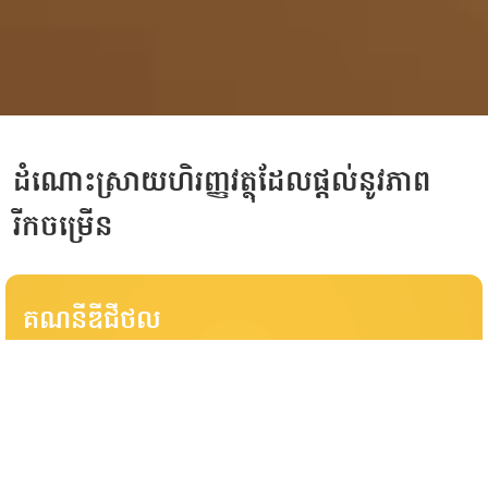
ដំណោះស្រាយហិរញ្ញវត្ថុដែលផ្ដល់នូវភាព
រីកចម្រើន
គណនីឌីជីថល
បើកគណនីបានភ្លាមៗតាម KB PRASAC Mobile