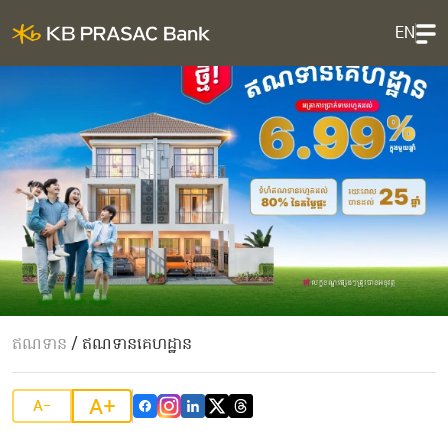
EN
ឥណទាន
/
ឥណទានគេហដ្ឋាន
A+
A-