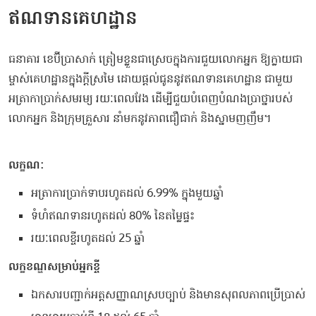
ឥណទានគេហដ្ឋាន
ធនាគារ ខេប៊ីប្រាសាក់ ត្រៀមខ្លួនជាស្រេចក្នុងការជួយលោកអ្នក ឱ្យក្លាយជា
ម្ចាស់គេហដ្ឋានក្នុងក្ដីស្រមៃ ដោយផ្តល់ជូននូវឥណទានគេហដ្ឋាន ជាមួយ
អត្រាកាប្រាក់សមរម្យ រយៈពេលវែង ដើម្បីជួយបំពេញបំណងប្រាថ្នារបស់
លោកអ្នក និងក្រុមគ្រួសារ នាំមកនូវភាពជឿជាក់ និងស្នាមញញឹម។
លក្ខណៈ
អត្រាការប្រាក់ទាបរហូតដល់ 6.99% ក្នុងមួយឆ្នាំ
ទំហំឥណទានរហូតដល់ 80% នៃតម្លៃផ្ទះ
រយៈពេលខ្ចីរហូតដល់ 25 ឆ្នាំ
លក្ខខណ្ឌសម្រាប់អ្នកខ្ចី
ឯកសារបញ្ជាក់អត្តសញ្ញាណស្របច្បាប់ និងមានសុពលភាពប្រើប្រាស់