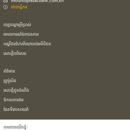
info@kbprasacbank.com.kh
ម៉ោងធ្វើការ
លក្ខខណ្ឌប្រើប្រាស់
គោលការណ៍ឯកជនភាព
បណ្ដឹងតវ៉ា/មតិយោបល់អតិថិជន
សេចក្ដីបដិសេធ
ព័ត៌មាន
ប្រូម៉ូសិន
សេចក្ដីជូនដំណឹង
ឱកាសការងារ
ផែនទីវេបសាយត៍
តាមដានយើងខ្ញុំំ: