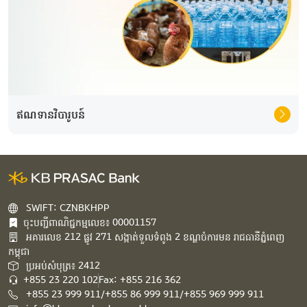
ឥណទានវិបារូបន៍
SWIFT: CZNBKHPP
ចុះបញ្ជីពាណិជ្ជកម្មលេខ៖ 00001157
អគារ​លេខ​ 212 ផ្លូវ 271 សង្កាត់ទួលទំពូង 2 ខណ្ឌចំការមន រាជធានីភ្នំពេញ
កម្ពុជា​
ប្រអប់សំបុត្រ៖ 2412
+855 23 220 102
Fax: +855 216 362
+855 23 999 911/+855 86 999 911/+855 969 999 911