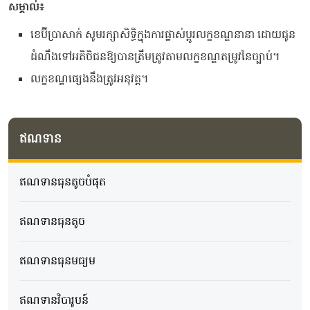
សម្គាល់៖
ខេប៊ីប្រាសាក់ សូមរក្សាសិទ្ធិក្នុងការផ្លាស់ប្ដូរលក្ខខណ្ឌនានា ដោយជូន
ដំណឹងទៅអតិថិជនឱ្យបានត្រឹមត្រូវតាមលក្ខខណ្ឌតម្រូវនៃច្បាប់។
លក្ខខណ្ឌផ្សេងនឹងត្រូវអនុវត្ត។
ឥណទាន
ឥណទានធុនតូច​បំផុត
ឥណទានធុនតូច
ឥណទានធុនមធ្យម
ឥណទានវិបារូបន៍