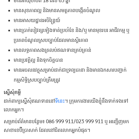
មានអាយុចាប់ពី 18 ដល់ 65 ឆ្នាំ
មានសុខភាពល្អ និងមានសមត្ថភាពបង្កើតចំណូល
មានអាសយដ្ឋានអចិន្ត្រៃយ៍
មានប្រាក់បៀវត្សទៀងទាត់ប្រចាំខែ និង/ឬ មានមុខរបរ អាជីវកម្ម ឬ
ប្រភពចំណូលស្របច្បាប់ដែលមានស្ថិរភាព
មានលទ្ធភាពសងត្រលប់ឥណទានគ្រប់គ្រាន់
មានប្រវត្តិល្អ និងទុកចិត្តបាន
មានអចលនវត្ថុសម្រាប់ដាក់ជាទ្រព្យធានា និងមានឯកសារបញ្ជាក់
កម្មសិទ្ធិស្របច្បាប់ត្រឹមត្រូវ
ស្នើសុំកម្ចី
ដាក់ពាក្យស្នើសុំឥណទាននៅ
ទីនេះ
។ ក្រុមការងារយើងខ្ញុំនឹងទាក់ទងទៅ
លោកអ្នក។​
សម្រាប់ព័ត៌មានបន្ថែម៖ 086 999 911/023 999 911 ឬ អញ្ជើញមក
សាខាខេប៊ីប្រាសាក់ ដែលនៅជិតលោកអ្នកបំផុត។