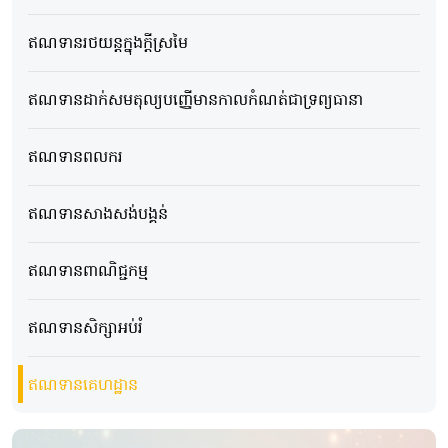
ឥណទានរថយន្តក្នុងក្ដីស្រមៃ
ឥណទានដាក់សមតុល្យបញ្ញើមានកាលកំណត់ជាទ្រព្យធានា
ឥណទានពលករ
ឥណទាន​សាងសង់បង្គន់
ឥណទានពាណិជ្ជកម្ម
ឥណទានសិក្សាអប់រំ
ឥណទានគេហដ្ឋាន