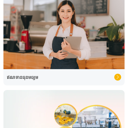
ឥណទានធុនមធ្យម