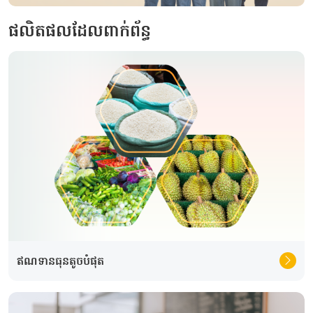
ផលិតផលដែលពាក់ព័ន្ធ
ឥណទានធុនតូច​បំផុត