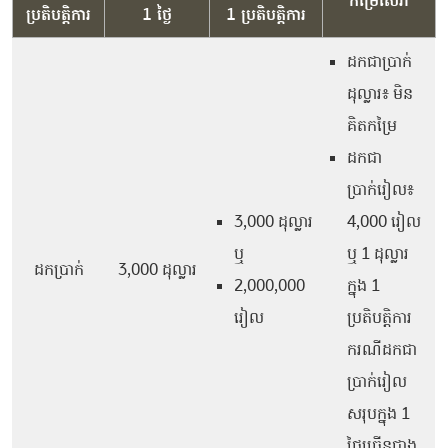
កម្រៃសេវា
ប្រតិបត្តិការ
1 ថ្ងៃ
1 ប្រតិបត្តិការ
ដកជាប្រាក់
ដុល្លារ៖ មិន
គិតកម្រៃ
ដកជា
ប្រាក់រៀល៖
3,000 ដុល្លារ
4,000 រៀល
ឬ
ឬ 1 ដុល្លារ
ដកប្រាក់
3,000 ដុល្លារ
2,000,000
ក្នុង 1
រៀល
ប្រតិបត្តិការ
ករណីដកជា
ប្រាក់រៀល
សរុបក្នុង 1
ថ្ងៃច្រើនជាង