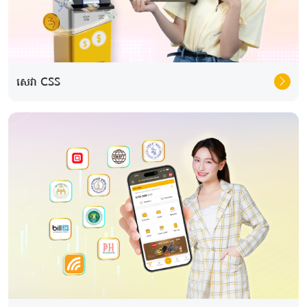
សេវា CSS