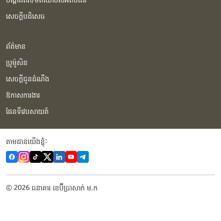
សេចក្ដីបដិសេធ
ព័ត៌មាន
ប្រូម៉ូសិន
សេចក្ដីជូនដំណឹង
ឱកាសការងារ
ផែនទីវេបសាយត៍
តាមដានយើងខ្ញុំំ:
© 2026 ធនាគារ ខេប៊ីប្រាសាក់ ម.ក