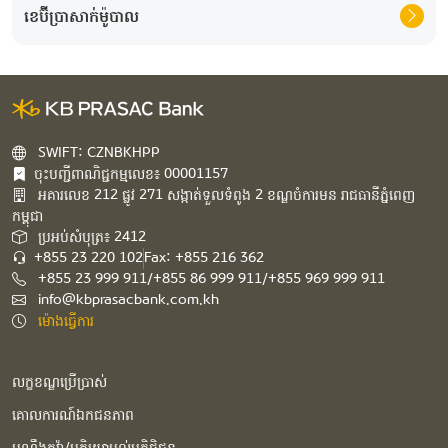
ខេប៊ីប្រាសាក់ម៉ូបាល
SWIFT: CZNBKHPP
ចុះបញ្ជីពាណិជ្ជកម្មលេខ៖ 00001157
អគារ​លេខ​ 212 ផ្លូវ 271 សង្កាត់ទួលទំពូង 2 ខណ្ឌចំការមន រាជធានីភ្នំពេញ
កម្ពុជា​
ប្រអប់សំបុត្រ៖ 2412
+855 23 220 102
Fax: +855 216 362
+855 23 999 911/+855 86 999 911/+855 969 999 911
info@kbprasacbank.com.kh
ម៉ោងធ្វើការ
លក្ខខណ្ឌប្រើប្រាស់
គោលការណ៍ឯកជនភាព
បណ្ដឹងតវ៉ា/មតិយោបល់អតិថិជន