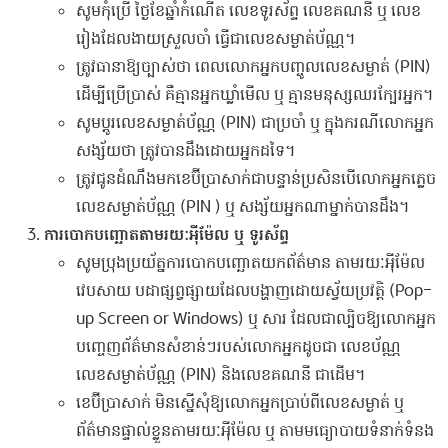
សូមកុំប្រើ ថ្ងៃខែឆ្នាំកំណើត លេខទូរស័ព្ទ លេខគណនី ឬ លេខ
រៀងដែលងាយស្រួលចាំ ធ្វើជាលេខសម្ងាត់ប័ណ្ណ។
ត្រូវធានាឱ្យច្បាស់ថា ពេលលោកអ្នកបញ្ចូលលេខសម្ងាត់ (PIN)
ដើម្បីប្រើប្រាស់ គឺគ្មានអ្នកឃ្លាំមើល ឬ គ្មានមនុស្សឈរក្បែរអ្នក។
សូមប្តូរលេខសម្ងាត់ប័ណ្ណ (PIN) ជាប្រចាំ ឬ ក្នុងករណីលោកអ្នក
សង្ស័យថា ត្រូវបានដឹងដោយអ្នកដទៃ។
ត្រូវជូនដំណឹងមកខេប៊ីប្រាសាក់ជាបន្ទាន់ប្រសិនបើលោកអ្នកភ្លេច
លេខសម្ងាត់ប័ណ្ណ (PIN ) ឬ សង្ស័យអ្នកណាម្នាក់បានដឹង។
ការបោកបញ្ឆោតតាមរយៈអុីម៉ែល ឬ ទូរស័ព្ទ
សូមប្រុងប្រយ័ត្នការបោកបញ្ឆោតយកព័ត៌មាន តាមរយៈអុីម៉ែល
វេបសាយ បដាផ្សព្វផ្សាយដែលបង្ហាញដោយស្វ័យប្រវត្តិ (Pop-
up Screen or Windows) ឬ សារ ដែលជាល្បិចឱ្យលោកអ្នក
បញ្ចេញព័ត៌មានសំខាន់ៗរបស់លោកអ្នកដូចជា លេខប័ណ្ណ
លេខសម្ងាត់ប័ណ្ណ (PIN) និងលេខគណនី ជាដើម។
ខេប៊ីប្រាសាក់ មិនស្នើសុំឱ្យលោកអ្នកប្រាប់ពីលេខសម្ងាត់ ឬ
ព័ត៌មានផ្ទាល់ខ្លួនតាមរយៈអុីម៉ែល ឬ តាមមធ្យោបាយទំនាក់ទំនង