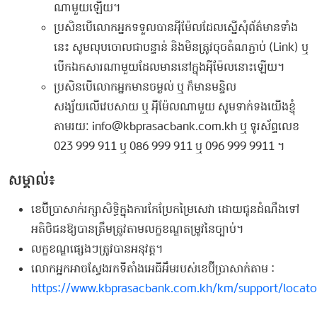
ណាមួយឡើយ។
ប្រសិនបើលោកអ្នកទទួលបានអុីម៉ែលដែលស្នើសុំព័ត៌មានទាំង
នេះ សូមលុបចោលជាបន្ទាន់ និងមិនត្រូវចុចតំណភ្ជាប់ (Link) ឬ
បើកឯកសារណាមួយដែលមាននៅក្នុងអុីម៉ែលនោះឡើយ។
ប្រសិនបើលោកអ្នកមានចម្ងល់ ឬ ក៏មានមន្ទិល
សង្ស័យលើវេបសាយ ឬ អុីម៉ែលណាមួយ សូមទាក់ទងយើងខ្ញុំ
តាមរយៈ info@kbprasacbank.com.kh ឬ ទូរស័ព្ទលេខ
023 999 911 ឬ 086 999 911 ឬ 096 999 9911 ។
សម្គាល់៖
ខេប៊ីប្រាសាក់​រក្សា​សិទ្ធិ​ក្នុង​ការ​កែ​ប្រែ​កម្រៃ​សេវា​ ដោយ​ជូន​ដំណឹង​ទៅ​
អតិ​ថិជន​ឱ្យ​បាន​ត្រឹម​ត្រូវ​តាម​លក្ខ​ខណ្ឌ​តម្រូវ​នៃច្បាប់។
លក្ខខណ្ឌផ្សេងៗត្រូវបានអនុវត្ត។
លោកអ្នកអាចស្វែងរកទីតាំងអេធីអឹមរបស់ខេប៊ីប្រាសាក់តាម :
https://www.kbprasacbank.com.kh/km/support/locato