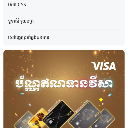
សេវា CSS
ទូទាត់វិក្កយបត្រ
សេវាផ្ទេរប្រាក់ឆ្លងធនាគារ