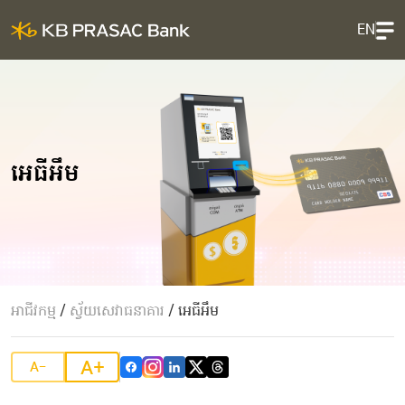
EN
អេធីអឹម
អាជីវកម្ម
/
ស្វ័យសេវាធនាគារ
/
អេធីអឹម
A+
A-