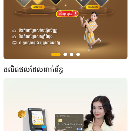
ផលិតផលដែលពាក់ព័ន្ធ