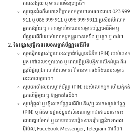
ភាពសង្ស័យ ឬ មានភាពមិនប្រក្រតី។
សូមជូនដំណឹងមកខេប៊ីប្រាសាក់ភ្លាមៗតាមរយៈលេខ 023 999
911 ឬ 086 999 911 ឬ 096 999 9911 ប្រសិនបើលោក
អ្នកសង្ស័យ ឬ កត់សម្គាល់ថាលេខសម្ងាត់ប័ណ្ណអេធីអឹម ឬ
ប័ណ្ណអេធីអឹមរបស់លោកអ្នកត្រូវបានគេដឹង ឬ ភ្លេច ឬ បាត់។
ថែរក្សាសុវត្ថិភាពលេខសម្ងាត់ប័ណ្ណអេធីអឹម
សូមធ្វើការផ្លាស់ប្តូរលេខសម្ងាត់ប័ណ្ណអេធីអឹម (PIN) របស់លោក
អ្នក នៅពេលទទួលបាន ឬ ពេលធ្វើប្រតិបត្តិការលើកដំបូង និង
ត្រូវបំផ្លាញឯកសារដែលមានព័ត៌មានទាក់ទងនឹងលេខសម្ងាត់
នេះចោលភ្លាមៗ។
សូមចងចាំលេខសម្ងាត់ប័ណ្ណ (PIN) របស់លោកអ្នក ហើយកុំកត់
ត្រាលើអ្វីមួយ ឬ ឱ្យអ្នកដទៃដឹង។
សូមកុំផ្តល់ ឬ ផ្ញើលេខប័ណ្ណអេធីអឹម និង/ឬ លេខសម្ងាត់ប័ណ្ណ
(PIN) ឬ ព័ត៌មានផ្ទាល់ខ្លួនដល់នរណាម្នាក់ជាដាច់ខាត ទោះ
ដោយផ្ទាល់មាត់ ឬ តាមរយៈការផ្ញើសារអេឡិចត្រូនិក អាចជា
អុីម៉ែល, Facebook Messenger, Telegram ជាដើម។