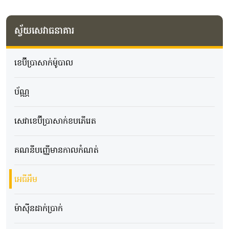
ស្វ័យសេវាធនាគារ
ខេប៊ីប្រាសាក់ម៉ូបាល
ប័ណ្ណ
សេវាខេប៊ីប្រាសាក់ខបភើរេត
គណនីបញ្ញើមានកាលកំណត់
អេធីអឹម
ម៉ាស៊ីនដាក់ប្រាក់