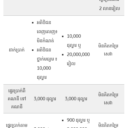
2 លានរៀល
អតិថិជន
ពេញលេញ៖
10,000
មិនកំណត់
ដុល្លារ ឬ
មិនគិតកម្រៃ
ដាក់ប្រាក់
អតិថិជន
សេវា
20,000,000
ថ្នាក់មធ្យម ៖
រៀល
10,000
ដុល្លារ
ផ្ទេរប្រាក់ពី
មិនគិតកម្រៃ
គណនី ទៅ
3,000 ដុល្លារ
3,000 ដុល្លារ
សេវា
គណនី
900 ដុល្លារ ឬ
ផ្ទេរប្រាក់តាម
មិនគិតកម្រៃ