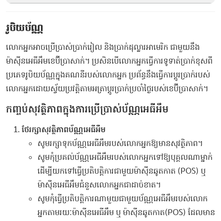
រូបិយប័ណ្ណ
លោកអ្នកអាចប្រើប្រាស់ប្រាក់រៀល និងប្រាក់ដុល្លារអាមេរិក ជាមួយនឹង
ម៉ាស៊ីនអេធីអឹមខេប៊ីប្រាសាក់។ ប្រសិនបើលោកអ្នកធ្វើការទូទាត់ប្រាក់ខុសពី
ប្រភេទរូបិយប័ណ្ណក្នុងគណនីរបស់លោកអ្នក ប្រព័ន្ធនឹងធ្វើការប្តូរប្រាក់របស់
លោកអ្នកដោយស្វ័យប្រវត្តិតាមអត្រាប្តូរប្រាក់ប្រចាំថ្ងៃរបស់ខេប៊ីប្រាសាក់។
​កញ្ចប់សុវត្ថិភាពក្នុងការប្រើប្រាស់ប័ណ្ណអេធីអឹម
ថែរក្សាសុវត្ថិភាពប័ណ្ណអេធីអឹម
សូមរក្សាទុកប័ណ្ណអេធីអឹមរបស់លោកអ្នកឱ្យមានសុវត្ថិភាព។
សូមកុំប្រគល់ប័ណ្ណអេធីអឹមរបស់លោកអ្នកទៅឱ្យបុគ្គលណាម្នាក់
ដើម្បីយកទៅធ្វើប្រតិបត្តិការជាមួយម៉ាស៊ីនឆូតកាត (POS) ឬ
ម៉ាស៊ីនអេធីអឹមជំនួសលោកអ្នកជាដាច់ខាត។
សូមកុំធ្វើប្រតិបត្តិការណាមួយជាមួយប័ណ្ណអេធីអឹមរបស់លោក
អ្នកតាមរយៈម៉ាស៊ីនអេធីអឹម ឬ ម៉ាស៊ីនឆូតកាត(POS) ដែលមាន