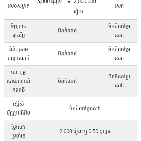
3,000 ដុល្លារ
2,000,000
លេខសម្ងាត់
សេវា
រៀល
ទិញកាត
មិនគិតកម្រៃ
មិនកំណត់
ទូរស័ព្ទ
សេវា
ពិនិត្យសម
មិនគិតកម្រៃ
មិនកំណត់
តុល្យគណនី
សេវា
បោះពុម្ព
មិនគិតកម្រៃ
របាយការណ៍
មិនកំណត់
សេវា
គណនី
ស្នើសុំ
មិនគិតកម្រៃសេវា
ប័ណ្ណអេធីអឹម
ថ្លៃសេវា
2,000 រៀល ឬ 0.50 ដុល្លារ
ប្រចាំខែ