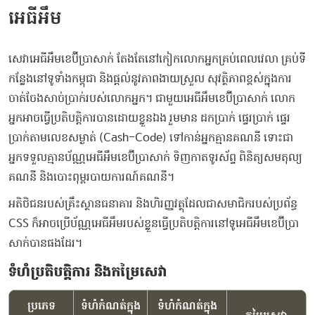
អេធីអឹម
​សេវា​អេ​ធី​អឹ​ម​ខេ​ប៊ី​ប្រា​សាក់​ ​តែងតែ​នៅ​កៀក​លោកអ្នក​គ្រប់ពេល​វេលា​ ​គ្រប់​ទី
កន្លែង​នៅ​ទូទាំង​កម្ពុជា​ ​និង​ផ្តល់​នូវ​ភាព​ងាយស្រួល​ ​សុវត្ថិភាព​ខ្ពស់​ក្នុង​ការ
ចាត់ចែង​សាច់ប្រាក់​របស់​លោកអ្នក​។​ ​ជាមួយ​អេ​ធី​អឹ​ម​ខេ​ប៊ី​ប្រា​សាក់​ ​លោក
អ្នក​អាច​ធ្វើ​ប្រតិបត្តិការ​បាន​ដោយខ្លួនឯង​ ​រួម​មាន​ ​ដកប្រាក់​ ​ផ្ទេរ​ប្រាក់​ ​ផ្ទេរ​
ប្រាក់​តាម​លេខ​សម្ងាត់​ (​Cash​-​Code​) ​ទៅកាន់​អ្នក​គ្មាន​គណនី​ ​ទោះ​ជា​
អ្នកទទួល​គ្មាន​ប័ណ្ណ​អេ​ធី​អឹ​ម​ខេ​ប៊ី​ប្រា​សាក់​ ​ទិញ​កាត​ទូរស័ព្ទ​ ​ពិនិត្យ​សមតុល្យ​
គណនី​ ​និង​បោះពុម្ព​របាយការណ៍​គណនី​។​
អតិថិជន​របស់​គ្រឹះស្ថាន​ធនាគារ​ ​និង​ហិរញ្ញវត្ថុ​ដែល​ជា​សមាជិក​របស់​ប្រព័ន្ធ​
CSS ​ក៏​អាច​ប្រើ​ប័ណ្ណ​អេ​ធី​អឹ​ម​របស់​ខ្លួន​ធ្វើ​ប្រតិបត្តិការ​នៅ​ទូ​អេ​ធី​អឹ​ម​ខេ​ប៊ី​ប្រា​
សាក់​បាន​ផង​ដែរ​។
ទំហំប្រតិបត្តិការ និងកម្រៃសេវា
ប្រភេទ
ទំហំកំណត់ក្នុង
ទំហំកំណត់ក្នុង