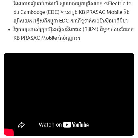
ដែលបានរៀបរាប់ខាងលើ សូមលោកអ្នកជ្រើសយក «Electricite
du Cambodge (EDC)» នៅក្នុង KB PRASAC Mobile និង
ជ្រើសយក អគ្គិសនីកម្ពុជា EDC ករណីទូទាត់តាមម៉ាស៊ីនអេធីអឹម។
វិក្កយបត្ររបស់ក្រុមហ៊ុនអគ្គិសនីឯកជន (Bill24) គឺទូទាត់បានតែតាម
KB PRASAC Mobile តែប៉ុណ្ណោះ។