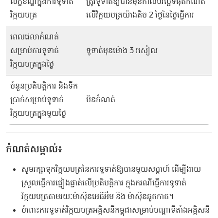
លក្ខខណ្ឌក្នុងការទូទាត់
ត្រូវទូទាត់ឱ្យបានមុន​កាល​បរិច្ឆេទ​ផុត​កំណត់​
វិក្កយបត្រ
លើ​វិក្កយបត្រ​យ៉ាង​តិច​ 2 ថ្ងៃ​នៃ​ថ្ងៃ​ធ្វើ​ការ​
ពេលវេលាកំណត់
សម្រាប់ការទូទាត់
ទូទាត់មុនម៉ោង 3 រសៀល
វិក្កយបត្រក្នុងថ្ងៃ
ចំនួនប្រតិបត្តិការ និងទឹក
ប្រាក់សម្រាប់ទូទាត់
មិនកំណត់
វិក្កយបត្រក្នុងមួយថ្ងៃ
កំណត់សម្គាល់៖
សូមរក្សាទុកវិក្កយបត្រនៃការទូទាត់ឱ្យបានមួយសប្តាហ៍ ដើម្បីងាយ
ស្រួលធ្វើការផ្ទៀងផ្ទាត់លើប្រតិបត្តិការ ក្នុងករណីធ្វើការទូទាត់
វិក្កយបត្រតាមរយៈម៉ាស៊ីនអេធីអឹម និង ម៉ាស៊ីនឆូតកាត។
ចំពោះការទូទាត់វិក្កយបត្រអគ្គិសនីកម្ពុជាសម្រាប់បណ្ដាទីតាំងអគ្គិសនី