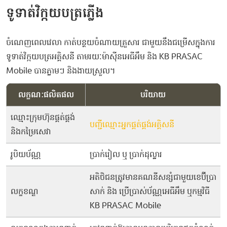
ទូទាត់វិក្កយបត្រភ្លើង
ចំណេញ​ពេលវេលា ​កាត់​បន្ថយ​ចំណាយ​គ្រួសារ ជា​មួយ​នឹង​ជម្រើស​ក្នុង​ការ​
ទូទាត់​វិក្កយបត្រ​អគ្គិសនី​​​ តាមរយៈ​ម៉ាស៊ីនអេធីអឹម​ និង​ KB PRASAC
Mobile បាន​ភ្លាមៗ និង​ងាយ​ស្រួល។
លក្ខណៈផលិតផល
បរិយាយ
ឈ្មោះក្រុមហ៊ុនផ្គត់ផ្គង់
បញ្ជីឈ្មោះអ្នកផ្គត់ផ្គង់អគ្គិសនី
និងកម្រៃសេវា
រូបិយប័ណ្ណ
ប្រាក់រៀល ឬ ប្រាក់ដុល្លារ
អតិថិជនត្រូវមានគណនីសន្សំជាមួយខេប៊ីប្រា
លក្ខខណ្ឌ
សាក់ និង ប្រើប្រាស់ប័ណ្ណអេធីអឹម ឬកម្មវិធី
KB PRASAC Mobile