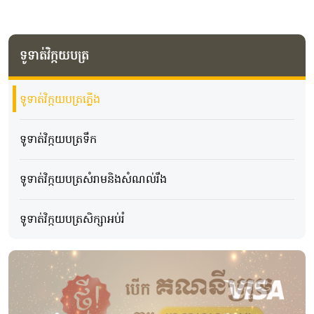
ទូទាត់វិក្កយបត្រ
ទូទាត់វិក្កយបត្រភ្លើង
ទូទាត់វិក្កយបត្រទឹក
ទូទាត់វិក្កយបត្រសំរាមនិងសំណល់រឹង
ទូទាត់វិក្កយបត្រសិក្សាអប់រំ