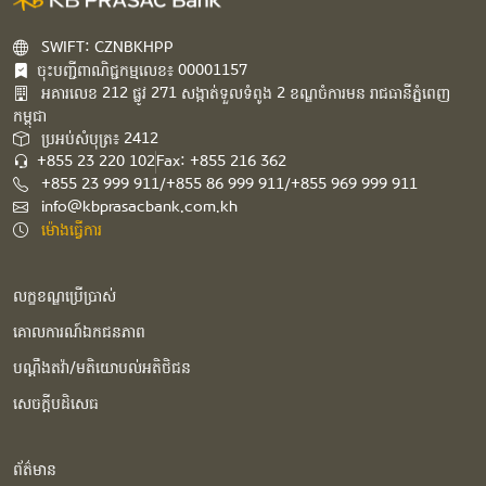
SWIFT: CZNBKHPP
ចុះបញ្ជីពាណិជ្ជកម្មលេខ៖ 00001157
អគារ​លេខ​ 212 ផ្លូវ 271 សង្កាត់ទួលទំពូង 2 ខណ្ឌចំការមន រាជធានីភ្នំពេញ
កម្ពុជា​
ប្រអប់សំបុត្រ៖ 2412
+855 23 220 102
Fax: +855 216 362
+855 23 999 911/+855 86 999 911/+855 969 999 911
info@kbprasacbank.com.kh
ម៉ោងធ្វើការ
លក្ខខណ្ឌប្រើប្រាស់
គោលការណ៍ឯកជនភាព
បណ្ដឹងតវ៉ា/មតិយោបល់អតិថិជន
សេចក្ដីបដិសេធ
ព័ត៌មាន