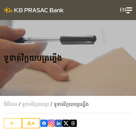
EN
ទូទាត់វិក្កយបត្រភ្លើង
ឌីជីថល
/
ទូទាត់វិក្កយបត្រ
/
ទូទាត់វិក្កយបត្រភ្លើង
A+
A-