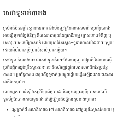
សេវាទូទាត់បាគង
​គ្រប់​អតិថិជន​គ្រឹះស្ថាន​ធនាគារ​ ​និង​ហិរញ្ញវត្ថុ​ដែល​ជា​សមាជិក​ប្រព័ន្ធ​បាគង​ ​
អាច​ធ្វើ​ទូទាត់​ថ្លៃ​ទំនិញ​ ​និង​សេវា​ជាមួយ​ដៃគូ​អាជីវកម្ម​ (​ម្ចាស់​ហាងទំនិញ​ ​ឬ​ ​
សេវា​) ​របស់ខេប៊ីប្រាសាក់ ​ដោយ​គ្រាន់តែ​ស្កេន​-​ទូទាត់​បាន​យ៉ាង​ងាយស្រួល​
​ដោយ​ពុំ​ចាំបាច់​ប្រើប្រាស់​សាច់ប្រាក់​ឡើយ​។​
​សេវា​ទូទាត់​បាគង​នេះ​ ​ជា​សេវា​ទូទាត់​រាយ​ដែល​អនុញ្ញាត​ឱ្យ​អតិថិជន​អាច​ធ្វើ​
ប្រតិបត្តិការ​ឆ្លង​គ្រឹះស្ថាន​ធនាគារ​ ​និង​ហិរញ្ញវត្ថុ​ដែល​ជា​សមាជិក​នៃ​ប្រព័ន្ធ​
បាគង​។​ ​ប្រព័ន្ធ​បាគង​ ​ជា​ប្រព័ន្ធ​ទូទាត់​មួយ​ផ្តួចផ្តើម​បង្កើត​ឡើង​ដោយ​ធនាគារ
ជាតិនៃកម្ពុជា​។​
​លោកអ្នក​អាច​ដំឡើង​កម្មវិធី​ប្រព័ន្ធ​បាគង​ ​និង​ចុះឈ្មោះ​ប្រើប្រាស់​នៅ​លើ​
ទូរស័ព្ទ​ដៃ​បាន​ដោយខ្លួនឯង​ ​ដើម្បី​ធ្វើ​ប្រតិបត្តិការ​ដូច​ខាងក្រោម​៖​
ផ្ទេរ​ប្រាក់​ពី​ ​គណនី​បាគង​ ​ទៅ​ ​គណនី​បាគង​ ​នៅ​ក្នុង​គ្រឹះស្ថាន​តែមួយ​ ​ឬ​