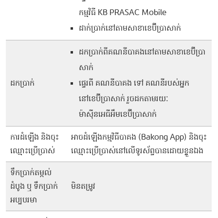
កម្មវិធី KB PRASAC Mobile
ដាក់ប្រាក់នៅតាមសាខាខេប៊ីប្រាសាក់
ដកប្រាក់ពីគណនីបាគងនៅតាមសាខាខេប៊ីប្រា
សាក់
ដកប្រាក់
ផ្ទេរពី គណនីបាគង ទៅ គណនីរបស់អ្នក
នៅខេប៊ីប្រាសាក់ រួចដកតាមរយៈ
ម៉ាស៊ីនអេធីអឹមខេប៊ីប្រាសាក់
ការដំឡើង និងចុះ
អាចដំឡើងកម្មវិធីបាគង (Bakong App) និងចុះ
ឈ្មោះប្រើប្រាស់
ឈ្មោះប្រើប្រាស់នៅលើទូរស័ព្ទបានដោយខ្លួនឯង
ទឹកប្រាក់តម្កល់
ដំបូង ឬ ទឹកប្រាក់
មិនតម្រូវ
អប្បបរមា