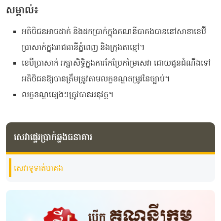
សម្គាល់៖
អតិថិជនអាចដាក់ និងដកប្រាក់ក្នុងគណនីបាគងបាននៅសាខាខេប៊ី
ប្រាសាក់ក្នុងរាជធានីភ្នំពេញ និងក្រុងតាខ្មៅ។
ខេប៊ីប្រាសាក់ ​រក្សា​សិទ្ធិ​ក្នុង​ការ​កែ​ប្រែ​កម្រៃ​សេវា​ ដោយ​ជូន​ដំណឹង​ទៅ​
អតិ​ថិជន​ឱ្យ​បាន​ត្រឹម​ត្រូវ​តាម​លក្ខ​ខណ្ឌ​តម្រូវ​នៃច្បាប់។
លក្ខខណ្ឌផ្សេងៗត្រូវបានអនុវត្ត។
សេវាផ្ទេរប្រាក់ឆ្លងធនាគារ
សេវាទូទាត់បាគង