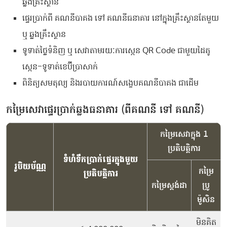
​ឆ្លង​គ្រឹះស្ថាន​
​ផ្ទេរ​ប្រាក់​ពី​ ​គណនី​បាគង​ ​ទៅ​ ​គណនី​ធនាគារ​ ​នៅ​ក្នុង​គ្រឹះស្ថាន​តែមួយ​ ​
ឬ​ ​ឆ្លង​គ្រឹះស្ថាន​
​ទូទាត់​ថ្លៃ​ទំនិញ​ ​ឬ​ ​សេវា​តាមរយៈ​ការ​ស្កេន​ QR ​Code​ ​ជាមួយ​ដៃគូ​
ស្កេន​-​ទូទាត់​ខេប៊ីប្រា​សាក់​
ពិនិត្យ​សមតុល្យ​ ​និង​របាយការណ៍​សង្ខេប​គណនី​បាគង​ ​ជាដើម
កម្រៃសេវាផ្ទេរប្រាក់ឆ្លងធនាគារ (ពីគណនី ទៅ គណនី)
កម្រៃសេវាក្នុង 1
ប្រតិបត្តិការ
ទំហំទឹកប្រាក់ផ្ទេរក្នុងមួយ
រូបិយប័ណ្ណ
កម្រៃ
ប្រតិបត្តិការ
កម្រៃស្ដង់ដា
ប្រូ
ម៉ូសិន
មិនគិត