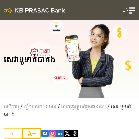
EN
សេវាទូទាត់បាគង
អាជីវកម្ម
/
ស្វ័យសេវាធនាគារ
/
សេវាផ្ទេរប្រាក់ឆ្លងធនាគារ
/
សេវាទូទាត់
បាគង
A+
A-