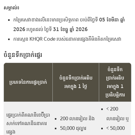
សម្គាល់៖
កម្រៃសេវាខាងលើនេះមានប្រសិទ្ធភាព ចាប់ពីថ្ងៃទី
05 ខែមីនា ឆ្នាំ
2026
រហូតដល់ ថ្ងៃទី
31 ខែធ្នូ ឆ្នាំ 2026
ការស្កេន KHQR Code របស់ធនាគារផ្សេងគឺមិនគិតកម្រៃសេវា
ចំនួនទឹកប្រាក់ផ្ទេរ
ចំនួនទឹក
ចំនួនទឹកប្រាក់អតិប
ប្រាក់អតិប
ប្រភេទនៃការផ្ទេរប្រាក់
រមាក្នុង 1 ថ្ងៃ
រមាក្នុង 1
ប្រតិបត្តិការ
< 200
ផ្ទេរប្រាក់ពីគណនីខេប៊ីប្រា
200 លានរៀល និង
លានរៀល ឬ
សាក់ទៅគណនីធនាគារ
50,000 ដុល្លារ
< 50,000
ផ្សេង