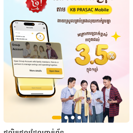
ផលិតផលដែលពាក់ព័ន្ធ