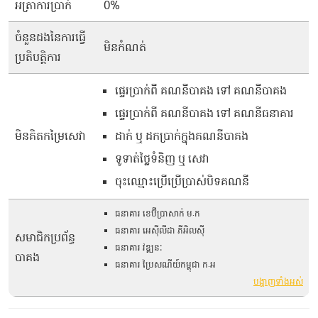
អត្រាការប្រាក់
0%
ចំនួនដងនៃការធ្វើ
មិនកំណត់
ប្រតិបត្តិការ
ផ្ទេរប្រាក់ពី គណនីបាគង ទៅ គណនីបាគង
ផ្ទេរប្រាក់ពី គណនីបាគង ទៅ គណនីធនាគារ
មិនគិតកម្រៃសេវា
ដាក់ ឬ ដកប្រាក់ក្នុងគណនីបាគង
ទូទាត់ថ្លៃទំនិញ ឬ សេវា
ចុះឈ្មោះប្រើប្រើប្រាស់បិទគណនី
ធនាគារ ខេប៊ីប្រាសាក់ ម.ក
ធនាគារ អេស៊ីលីដា ភីអិលស៊ី
សមាជិកប្រព័ន្ធ
ធនាគារ វឌ្ឍនៈ
បាគង
ធនាគារ ប្រៃសណីយ៍កម្ពុជា ក.អ
បង្ហាញទាំងអស់