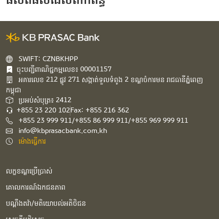
SWIFT: CZNBKHPP
ចុះបញ្ជីពាណិជ្ជកម្មលេខ៖ 00001157
អគារ​លេខ​ 212 ផ្លូវ 271 សង្កាត់ទួលទំពូង 2 ខណ្ឌចំការមន រាជធានីភ្នំពេញ
កម្ពុជា​
ប្រអប់សំបុត្រ៖ 2412
+855 23 220 102
Fax: +855 216 362
+855 23 999 911/+855 86 999 911/+855 969 999 911
info@kbprasacbank.com.kh
ម៉ោងធ្វើការ
លក្ខខណ្ឌប្រើប្រាស់
គោលការណ៍ឯកជនភាព
បណ្ដឹងតវ៉ា/មតិយោបល់អតិថិជន