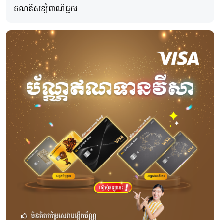
គណនីសន្សំពាណិជ្ជករ