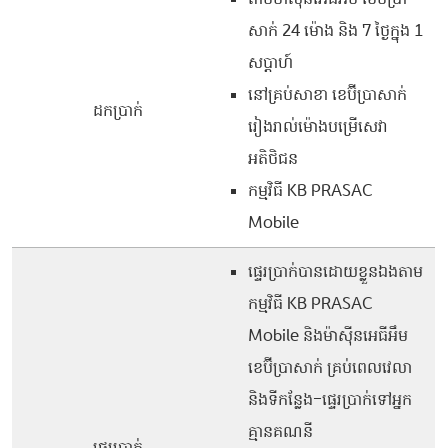
សាក់ 24 ម៉ោង និង 7 ថ្ងៃក្នុង 1
សប្តាហ៍
នៅគ្រប់សាខា ខេប៊ីប្រាសាក់
ដកប្រាក់
រៀងរាល់ម៉ោងបម្រើសេវា
អតិថិជន
កម្មវិធី ​KB P​R​A​SAC​ ​
Mobile​​​
ផ្ទេរប្រាក់បានដោយខ្លួនឯងតាម
កម្មវិធី KB PRASAC
Mobile និងម៉ាស៊ីនអេធីអឹម
ខេប៊ីប្រាសាក់ គ្រប់ពេលវេលា
និងទីកន្លែង-ផ្ទេរប្រាក់ទៅអ្នក
គ្មានគណនី
ផ្ទេរប្រាក់