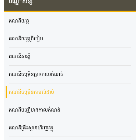
បញ្ញើ​-សន្សំ
គណនីចរន្ត
គណនីចរន្តព្រីមៀម
គណនីសន្សំ
គណនីចម្រើនគ្មានកាលកំណត់
គណនីចម្រើនតាមលំដាប់
គណនីបញ្ញើមានកាលកំណត់
គណនីគ្រឹះស្ថានហិរញ្ញវត្ថុ