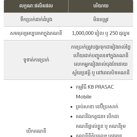
លក្ខណៈផលិតផល
បរិយាយ
ទឹកប្រាក់ដាក់ដំបូង
មិនតម្រូវ
សមតុល្យអប្បបរមាក្នុងគណនី
1,000,000 រៀល ឬ 250 ដុល្លារ
ការប្រាក់ត្រូវបង្គរទុកជារៀងរាល់ថ្ងៃ
ហើយដាក់បញ្ចូលទៅក្នុងគណនី
ទូទាត់ការប្រាក់
លោកអ្នករៀងរាល់ចុងខែដោយ
ស្វ័យប្រវត្តិ ឬ នៅពេលបិទគណនី
កម្មវិធី ​KB P​R​A​SAC​ ​
Mobile​​​
គ្រប់សាខា ខេប៊ីប្រាសាក់
គណនីឯកត្តជន៖ បើកជា
គណនីផ្ទាល់ខ្លួន ឬ គណនីរួម
បើកគណនី
គណនីនីតិបុគ្គល៖ ត្រូវមាន