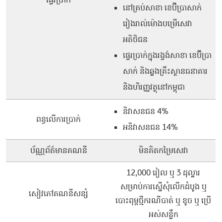
នៅគ្រប់សាខា ខេប៊ីប្រាសាក់
រៀងរាល់ម៉ោងបម្រើសេវា
អតិថិជន
ផ្ទេរប្រាក់ក្នុងរង្វង់សាខា ខេប៊ីប្រា
សាក់ និងឆ្លងគ្រឹះស្ថានធនាគារ
និងហិរញ្ញវត្ថុនៅកម្ពុជា
និវាសនជន 4%
ពន្ធលើការប្រាក់
អនិវាសនជន 14%
ប័ណ្ណព័ត៌មានគណនី
មិនគិតកម្រៃសេវា
12,000 រៀល ឬ 3 ដុល្លារ
សម្រាប់ការស្នើសុំលើកដំបូង ឬ
សៀវភៅគណនីសន្សំ
បោះពុម្ពថ្មីករណីបាត់ ឬ ខូច ឬ ប្រើ
អស់សន្លឹក