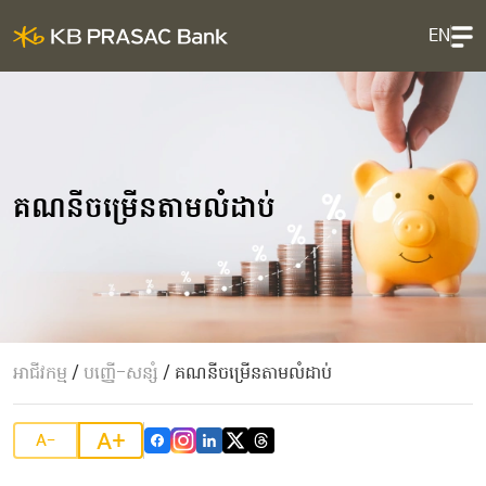
EN
គណនីចម្រើនតាមលំដាប់
អាជីវកម្ម
/
បញ្ញើ​-សន្សំ
/
គណនីចម្រើនតាមលំដាប់
A+
A-