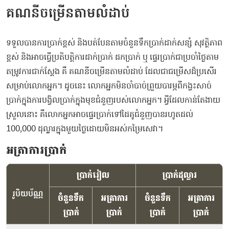
គណនីចម្រើនតាមលំដាប់
ទទួលបានការប្រាក់ខ្ពស់ និងបត់បែនតាមចំនួនទឹកប្រាក់ដាក់សន្សំ សុវត្ថិភាព
ខ្ពស់ និងអាចធ្វើប្រតិបត្តិការដាក់ប្រាក់ ដកប្រាក់ ឬ ផ្ទេរប្រាក់ជាប្រចាំថ្ងៃតាម
តម្រូវការជាក់ស្តែង គឺ គណនីចម្រើនតាមលំដាប់ ដែលជាជម្រើសដ៏ប្រសើរ
សម្រាប់លោកអ្នក។ ដូចនេះ លោកអ្នកមិនចាំបាច់ព្រួយបារម្ភពីកង្វះសាច់
ប្រាក់ក្នុងការបង្វិលប្រាក់ក្នុងមុខជំនួញរបស់លោកអ្នក។ អ្វីដែលកាន់តែងាយ
ស្រួលនោះ គឺលោកអ្នកអាចផ្ទេរប្រាក់ទៅដៃគូជំនួញបានរហូតដល់
100,000 ដុល្លារក្នុងមួយថ្ងៃដោយមិនអស់កម្រៃសេវា។
អត្រាការប្រាក់
ប្រាក់រៀល
ប្រាក់ដុល្លារ
រូបិយប័ណ្ណ
ចំនួនទឹក
អត្រាការ
ចំនួនទឹក
អត្រាការ
ប្រាក់
ប្រាក់
ប្រាក់
ប្រាក់