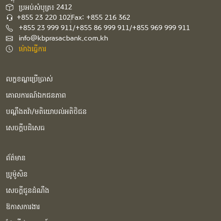
ប្រអប់សំបុត្រ៖ 2412
+855 23 220 102
Fax: +855 216 362
+855 23 999 911/+855 86 999 911/+855 969 999 911
info@kbprasacbank.com.kh
ម៉ោងធ្វើការ
លក្ខខណ្ឌប្រើប្រាស់
គោលការណ៍ឯកជនភាព
បណ្ដឹងតវ៉ា/មតិយោបល់អតិថិជន
សេចក្ដីបដិសេធ
ព័ត៌មាន
ប្រូម៉ូសិន
សេចក្ដីជូនដំណឹង
ឱកាសការងារ