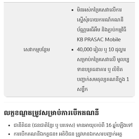
មិនអស់កម្រៃសេវាលើការ
ស្នើសុំរបាយការណ៍គណនី
ប័ណ្ណអេធីអឹម និងភ្ជាប់កម្មវិធី
KB PRASAC Mobile
សេវាកម្មបន្ថែម
40,000 រៀល ឬ 10 ដុល្លារ
សម្រាប់កម្រៃសេវាលើ មូលប្ប
ទានបត្រធនាគារ ឬ លិខិត
បញ្ជាក់សមតុល្យគណនីក្នុង 1
សន្លឹក
លក្ខខណ្ឌតម្រូវសម្រាប់ការបើកគណនី
ជានីតិជន (ជនជាតិខ្មែរ ឬ បរទេស) មានអាយុចាប់ពី 16 ឆ្នាំឡើងទៅ
ការបើកគណនីឯកត្តជន៖ អតិថិជន ត្រូវមានឯកសារបញ្ជាក់អត្ត