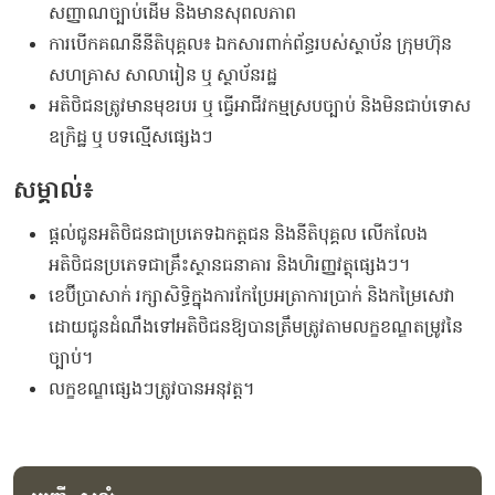
សញ្ញាណច្បាប់ដើម និងមានសុពលភាព
ការបើកគណនីនីតិបុគ្គល៖ ឯកសារពាក់ព័ន្ធរបស់ស្ថាប័ន ក្រុមហ៊ុន
សហគ្រាស សាលារៀន ឬ ស្ថាប័នរដ្ឋ
អតិថិជនត្រូវមានមុខរបរ ឬ ធ្វើអាជីវកម្មស្របច្បាប់ និងមិនជាប់ទោស
ឧក្រិដ្ឋ ឬ បទល្មើសផ្សេងៗ
សម្គាល់៖
ផ្តល់​ជូន​អតិថិជន​ជា​ប្រភេទ​ឯកត្តជន​ ​និង​នីតិបុគ្គល​ ​លើកលែង​
អតិថិជន​ប្រភេទ​ជា​គ្រឹះស្ថាន​ធនាគារ​ ​និង​ហិរញ្ញវត្ថុ​ផ្សេងៗ​។​
ខេប៊ីប្រាសាក់ ​រក្សា​សិទ្ធិ​ក្នុង​ការ​កែ​ប្រែ​អត្រា​ការ​ប្រាក់​ និង​កម្រៃ​សេវា ​
ដោយ​ជូន​ដំណឹង​ទៅ​អតិ​ថិជន​ឱ្យ​បាន​ត្រឹម​ត្រូវ​តាម​លក្ខ​ខណ្ឌ​តម្រូវ​នៃ​
ច្បាប់។
លក្ខខណ្ឌផ្សេងៗត្រូវបានអនុវត្ត។