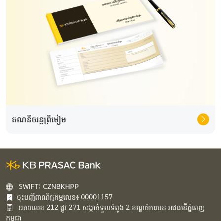
គណនីចរន្តព្រីមៀម
SWIFT: CZNBKHPP
ចុះបញ្ជីពាណិជ្ជកម្មលេខ៖ 00001157
អគារ​លេខ​ 212 ផ្លូវ 271 សង្កាត់ទួលទំពូង 2 ខណ្ឌចំការមន រាជធានីភ្នំពេញ
កម្ពុជា​