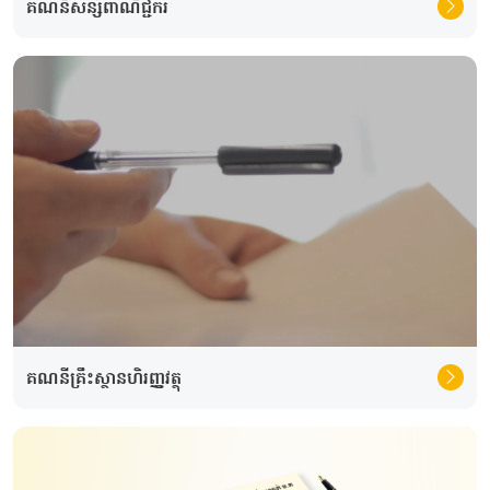
គណនីសន្សំពាណិជ្ជករ
គណនីគ្រឹះស្ថានហិរញ្ញវត្ថុ