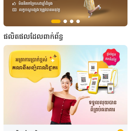
ផលិតផលដែលពាក់ព័ន្ធ