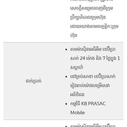
សេចក្តីសម្រេចចេញពីក្រុម
ប្រឹក្សាភិបាលក្រុមហ៊ុន
ដោយយោងតាមលក្ខន្តិកៈក្រុម
ហ៊ុន
តាមម៉ាស៊ីនអេធីអឹម ខេប៊ីប្រា
សាក់ 24 ម៉ោង និង 7 ថ្ងៃក្នុង 1
សប្តាហ៍
នៅគ្រប់សាខា ខេប៊ីប្រាសាក់
ដាក់ប្រាក់
រៀងរាល់ម៉ោងបម្រើសេវា
អតិថិជន
កម្មវិធី ​KB P​R​A​SAC​ ​
Mobile​​​
តាមម៉ាស៊ីនអេធីអឹម ខេប៊ីប្រា