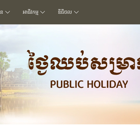
ជន
អាជីវកម្ម
ឌីជីថល