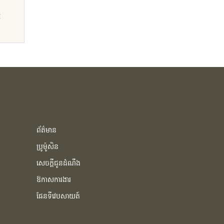
ៈ
ព័ត៌មាន
ប្រូម៉ូសិន
សេចក្ដីជូនដំណឹង
ឱកាសការងារ
ផែនទីវេបសាយត៍