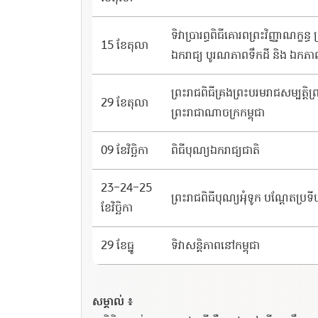
ទិវា​ប្រារព្ធ​ពិធី​គោរព​ព្រះ​វិញ្ញាណក្ខន្ធ​
15 ខែតុលា
ឯករាជ្យ​ ​បូរណភាពទឹកដី​ ​និង​ ​ឯកភាពជ
ព្រះរាជ​ពិធី​គ្រង​ព្រះ​បរម​រាជ​សម្បត្ដ
29 ខែតុលា
ព្រះរាជាណាចក្រកម្ពុជា
09 ខែវិច្ឆិកា
ពិធីបុណ្យឯករាជ្យជាតិ
23-24-25
ព្រះរាជពិធីបុណ្យអុំទូក បណ្ដែតប្រទ
ខែវិច្ឆិកា
29 ខែធ្នូ
ទិវាសន្តិភាពនៅកម្ពុជា
សម្គាល់ ៖