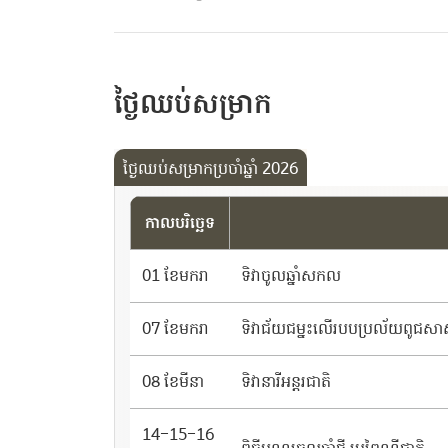
ថ្ងៃឈប់សម្រាក
ថ្ងៃឈប់សម្រាកប្រចាំឆ្នាំ 2026
កាលបរិច្ឆេទ
01 ខែមករា
ទិវាចូលឆ្នាំសកល
07 ខែមករា
ទិវាជ័យជម្នះលើរបបប្រល័យពូជសា
08 ខែមីនា
ទិវានារីអន្ដរជាតិ
14-15-16