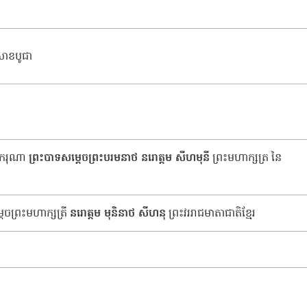
ិសាខបូជា
ះករុណា​ ​
ព្រះបាទ​សម្ដេច​ព្រះ​បរមនាថ​ ​នរោត្តម​ ​សី​ហ​មុនី
​ ​ព្រះមហាក្សត្រ​ ​នៃ​
ដេច​ព្រះ​មហាក្សត្រី​
​នរោត្តម​ ​មុនិនាថ​ ​សី​ហ​នុ
​ព្រះវ​រ​រាជមាតា​ជាតិខ្មែរ