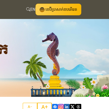
EN
ខេប៊ីប្រាសាក់ខបភើរេត
A+
A-