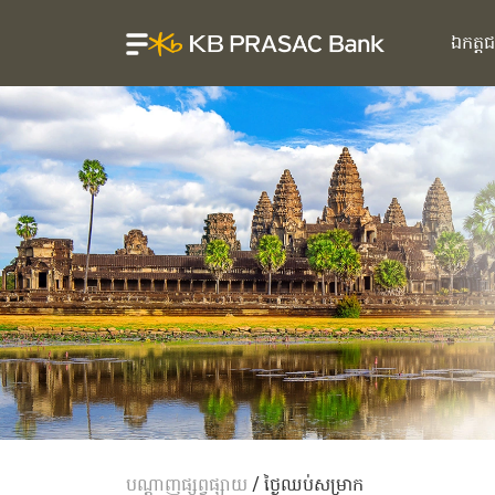
ឯកត្ត
បណ្តាញផ្សព្វផ្សាយ
/
ថ្ងៃឈប់សម្រាក