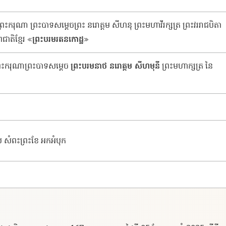
 ​ព្រះករុណា​ ​ព្រះបាទ​សម្ដេច​ព្រះ​ ​នរោត្តម​ ​សី​ហ​នុ ​ព្រះ​មហា​វីរ​ក្សត្រ​ ​ព្រះវ​រ​រាជបិតា​ ​
ាតិ​ខ្មែរ​
ព្រះ​បរម​រត​ន​កោដ្ឋ
«​
»
ិ​ព្រះករុណា​ព្រះបាទ​សម្ដេច​
​ព្រះ​បរមនាថ​ ​នរោត្តម​ ​សី​ហ​មុនី
​ ​ព្រះមហាក្សត្រ​ ​នៃ​
ីប សំពះព្រះខែ អកអំបុក