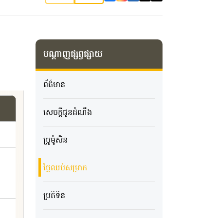
បណ្តាញផ្សព្វផ្សាយ
ព័ត៌មាន
សេចក្ដីជូនដំណឹង
ប្រូម៉ូសិន
ថ្ងៃឈប់សម្រាក
ប្រតិទិន