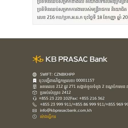
ប្រតិទិនឈប់សម្រាកខាងលើ គឺយោងទៅលើអនុក្រឹត្យរាជរដ្ឋ
ប្រតិទិនឈប់សម្រាកការងាររបស់មន្ដ្រីរាជការ និយោជិត ក
លេខ 216 កប/ប្រក.អ.ធ.ក ចុះថ្ងៃទី 18 ខែកញ្ញា ឆ្នាំ 2
SWIFT: CZNBKHPP
ចុះបញ្ជីពាណិជ្ជកម្មលេខ៖ 00001157
អគារ​លេខ​ 212 ផ្លូវ 271 សង្កាត់ទួលទំពូង 2 ខណ្ឌចំការមន រាជ
ប្រអប់សំបុត្រ៖ 2412
+855 23 220 102
Fax: +855 216 362
+855 23 999 911/+855 86 999 911/+855 969 9
info@kbprasacbank.com.kh
ម៉ោងធ្វើការ