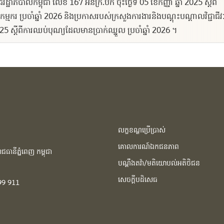
ាភិបាលកម្ពុជា លេខ 167 អនក្រ.បក ចុះថ្ងៃទី 05 ខែកញ្ញា ឆ្នាំ 2025 ស្តីពី
ម្មករ ប្រចាំឆ្នាំ 2026 និងប្រកាសរបស់ក្រសួងការងារនិងបណ្ដុះបណ្ដាលវិជ្ជាជីវ
025 ស្ដីពីការឈប់បុណ្យដែលមានប្រាក់ឈ្នួល ប្រចាំឆ្នាំ 2026 ។
លក្ខខណ្ឌប្រើប្រាស់
គោលការណ៍ឯកជនភាព
ធានីភ្នំពេញ កម្ពុជា​
បណ្ដឹងតវ៉ា/មតិយោបល់អតិថិជន
សេចក្ដីបដិសេធ
99 911