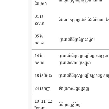
ពិធីបុណ្យចូលឆ្នាំថ្មី ប្រពៃណីជាតិ
ខែមេសា
01 ខែ
ទិវាពលកម្មអន្ដរជាតិ និងពិធីបុណ្យវ
ឧសភា
05 ខែ
ព្រះរាជពិធីច្រត់ព្រះនង្គ័ល
ឧសភា
14 ខែ
​ព្រះរាជ​ពិធីបុណ្យ​ចម្រើន​ព្រះជន្ម​ ​ព្រ
ឧសភា
ព្រះរាជាណាចក្រកម្ពុជា
18 ខែមិថុនា
ព្រះរាជ​ពិធីបុណ្យ​ចម្រើន​ព្រះជន្ម​ ​សម្
24 ខែកញ្ញា
ទិវាប្រកាសរដ្ឋធម្មនុញ្ញ
10-11-12
ពិធីបុណ្យភ្ជុំបិណ្ឌ
ខែតុលា