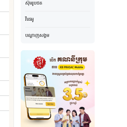
ស៊ុមរូបថត
វីដេអូ
បណ្ដាញសង្គម