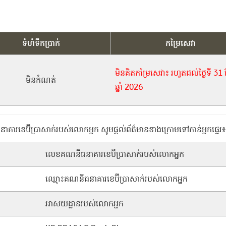
ទំហំទឹកប្រាក់
កម្រៃសេវា
មិនគិតកម្រៃសេវា៖ រហូតដល់ថ្ងៃទី 31 ខែ
មិនកំណត់
ឆ្នាំ 2026
នាគារខេប៊ីប្រាសាក់របស់លោកអ្នក សូមផ្តល់ព័ត៌មានខាងក្រោមទៅកាន់អ្នកផ្ទេរ៖
លេខគណនីធនាគារខេប៊ីប្រាសាក់របស់លោកអ្នក
ឈ្មោះគណនីធនាគារខេប៊ីប្រាសាក់របស់លោកអ្នក
អាសយដ្ឋានរបស់លោកអ្នក