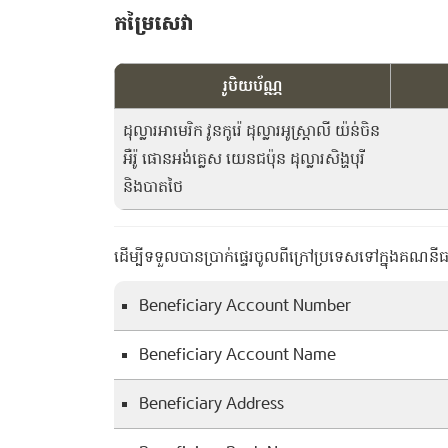
កម្រៃសេវា
រូបិយប័ណ្ណ
ដុល្លារអាមេរិក វូនកូរ៉េ ដុល្លារអូស្ត្រាលី យ៉ន់ចិន
អឺរ៉ូ ផោនអង់គ្លេស យេនជប៉ុន ដុល្លារសិង្ហបុរី
និងបាតថៃ
ដើម្បីទទួលបានប្រាក់ផ្ទេរចូលពីក្រៅប្រទេសទៅក្នុងគណនីធ
Beneficiary Account Number
Beneficiary​ Account Name
Beneficiary Address