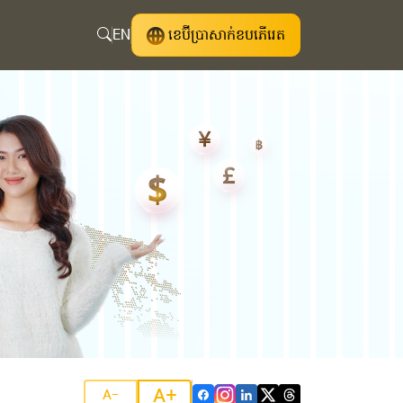
EN
ខេប៊ីប្រាសាក់ខបភើរេត
A+
A-