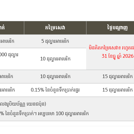
ាក់
កម្រៃសេវា
ថ្លៃបណ្ដាញ
រអាមេរិក
5 ដុល្លារអាមេរិក
មិនគិតកម្រៃសេវា៖ រហូតដល
00 ដុល្លារ
31 ខែធ្នូ ឆ្នាំ 2026
10 ដុល្លារអាមេរិក
អាមេរិក
10 ដុល្លារអាមេរិក
15 ដុល្លារអាមេរិក
រអាមេរិក
0.15% នៃចំនួនទឹកប្រាក់ផ្ទេរ
15 ដុល្លារអាមេរិក
លែងរូបិយប័ណ្ណ យេនជប៉ុន)
 នៃចំនួនទឹកប្រាក់។ អប្បបរមា 100 ដុល្លារអាមេរិក