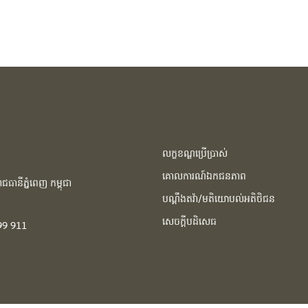
លក្ខខណ្ឌប្រើប្រាស់
គោលការណ៍ឯកជនភាព
ធានីភ្នំពេញ កម្ពុជា​
បណ្ដឹងតវ៉ា/មតិយោបល់អតិថិជន
សេចក្ដីបដិសេធ
99 911