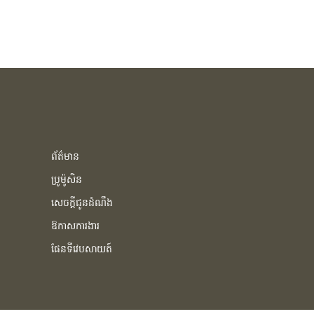
ព័ត៌មាន
ប្រូម៉ូសិន
សេចក្ដីជូនដំណឹង
ឱកាសការងារ
ផែនទីវេបសាយត៍