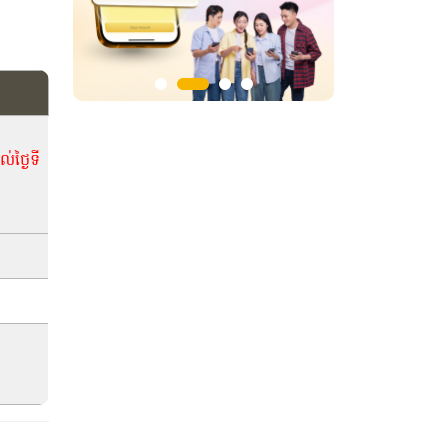
់ថ្ងៃទី