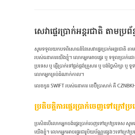
សេវា​ផ្ទេរ​ប្រាក់អន្តរជាតិ ​តាម​ប្រ
សូមទទួលយកបទពិសោធន៍នៃសេវាផ្ទេរប្រាក់អន្តរជាតិ តាម
របស់ធនាគារយើងខ្ញុំ។ លោកអ្នកអាចផ្ទេរ ឬ ទទួលប្រាក់ដ
ប្រទេស ឬ ផ្ញើប្រាក់ទៅផ្គត់ផ្គង់គ្រួសារ ឬ បង់ថ្លៃសិក្សា 
លោកអ្នកគ្រប់ដំណាក់កាល។
លេខកូដ SWIFT របស់ធនាគារ ខេប៊ីប្រាសាក់ គឺ CZNB
ប្រតិបត្តិការផ្ទេរប្រាក់ចេញទៅក្រៅប្
ប្រសិនបើលោកអ្នកចង់ផ្ទេរប្រាក់ចេញទៅក្រៅប្រទេស សូ
យើងខ្ញុំ។ លោកអ្នកអាចផ្ទេរជារូបិយប័ណ្ណផ្សេងៗទៅក្រៅ