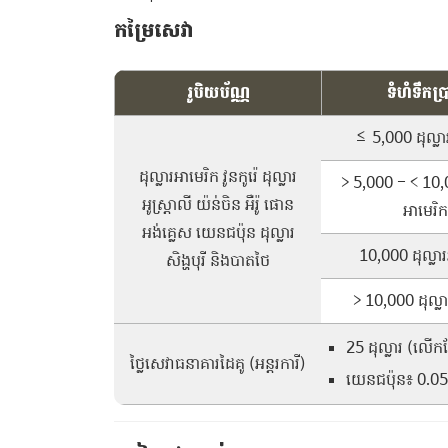
កម្រៃសេវា
រូបិយប័ណ្ណ
ទំហំទឹកប្រ
≤ 5,000 ដុល្លា
ដុល្លារអាមេរិក វូនកូរ៉េ ដុល្លារ
> 5,000 – < 10,0
អូស្ត្រាលី យ៉ន់ចិន អឺរ៉ូ ផោន
អាមេរិក
អង់គ្លេស យេនជប៉ុន ដុល្លារ
10,000 ដុល្លារ
សិង្ហបុរី និងបាតថៃ
> 10,000 ដុល្លា
25 ដុល្លារ (លើក
ថ្លៃសេវាធនាគារដៃគូ (អន្តរការី)
យេនជប៉ុន៖ 0.05%