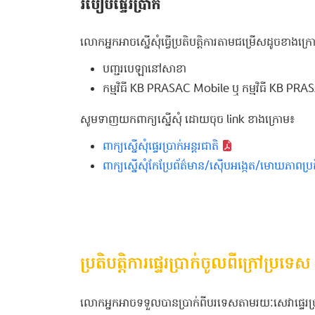
របៀបផ្ទេរប្រាក់
លោកអ្នកអាចស្នើសុំធ្វើប្រតិបត្តិការតាមជម្រើសដូចខាងក្រ
បញ្ជរបេឡានៅសាខា
កម្មវិធី KB PRASAC Mobile ឬ កម្មវិធី KB PRAS
សូមទាញយកពាក្យស្នើសុំ ដោយចុច link ខាងក្រោម៖
ពាក្យស្នើសុំផ្ទេរប្រាក់អន្តរជាតិ
ពាក្យស្នើសុំកែប្រែព័ត៌មាន/ស៊ើបអង្កេត/មោឃភាពប្រតិបត
ប្រតិបត្តិការផ្ទេរប្រាក់ចូលពីក្រៅប្រទេស
លោកអ្នកអាចទទួលបានប្រាក់ពីបរទេសតាមរយៈសេវាផ្ទេរប្រ