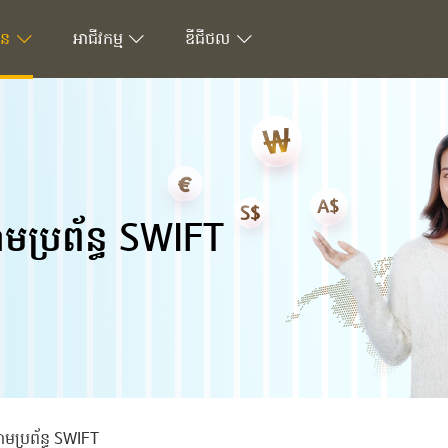
ជន
អាជីវកម្ម
ឌីជីថល
​តាម​ប្រព័ន្ធ SWIFT
​តាម​ប្រព័ន្ធ SWIFT