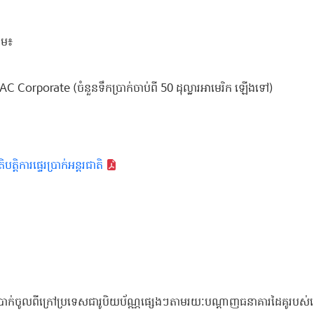
ោម៖
AC Corporate (ចំនួនទឹកប្រាក់ចាប់ពី 50 ដុល្លារអាមេរិក ឡើងទៅ)
្តិការផ្ទេរប្រាក់អន្តរជាតិ
ាក់ចូលពីក្រៅប្រទេសជារូបិយប័ណ្ណផ្សេងៗតាមរយៈបណ្តាញធនាគារដៃគូរបស់យើ