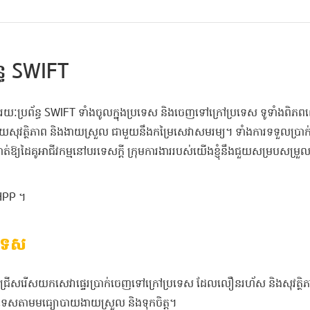
ព័ន្ធ SWIFT
រយៈប្រព័ន្ធ SWIFT ទាំងចូលក្នុងប្រទេស និងចេញទៅក្រៅប្រទេស ទូទាំងពិ
ោយសុវត្ថិភាព និងងាយស្រួល ជាមួយនឹងកម្រៃសេវាសមរម្យ។ ទាំងការទទួលប្រាក់
ឬ ទូទាត់ឱ្យដៃគូអាជីវកម្មនៅបរទេសក្ដី ក្រុមការងាររបស់យើងខ្ញុំនឹងជួយសម្របសម្រួ
KHPP ។
រទេស
មជ្រើសរើសយកសេវាផ្ទេរប្រាក់ចេញទៅក្រៅប្រទេស ដែលលឿនរហ័ស និងសុវត្ថិ
ប្រទេសតាមមធ្យោបាយងាយស្រួល និងទុកចិត្ត។