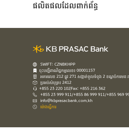
ផលិតផលដែលពាក់ព័ន្ធ
SWIFT: CZNBKHPP
ចុះបញ្ជីពាណិជ្ជកម្មលេខ៖ 00001157
អគារ​លេខ​ 212 ផ្លូវ 271 សង្កាត់ទួលទំពូង 2 ខណ្ឌចំការមន រាជ
ប្រអប់សំបុត្រ៖ 2412
+855 23 220 102
Fax: +855 216 362
+855 23 999 911/+855 86 999 911/+855 969 9
info@kbprasacbank.com.kh
ម៉ោងធ្វើការ