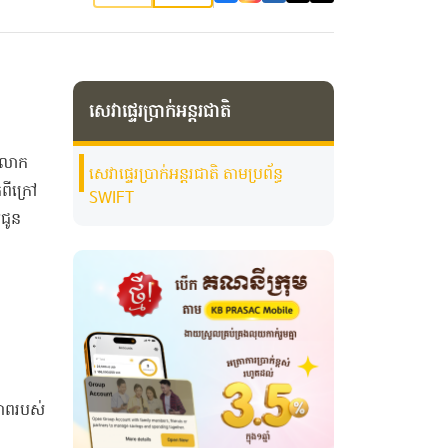
សេវា​ផ្ទេរ​ប្រាក់អន្តរជាតិ
ភពលោក
សេវា​ផ្ទេរ​ប្រាក់អន្តរជាតិ ​តាម​ប្រព័ន្ធ
ពីក្រៅ
SWIFT
លជូន
ភាពរបស់