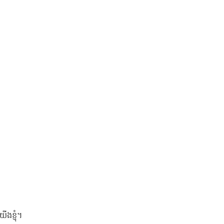
ងខ្ញុំ។