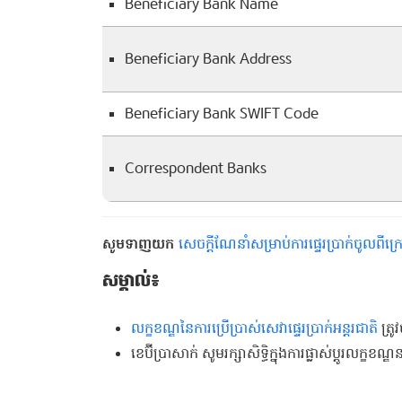
Beneficiary Bank Name
Beneficiary Bank Address
Beneficiary Bank SWIFT Code
Correspondent Banks
សូមទាញយក
សេចក្ដីណែនាំសម្រាប់ការផ្ទេរប្រាក់ចូលពីក
សម្គាល់៖
លក្ខខណ្ឌនៃការប្រើប្រាស់សេវាផ្ទេរប្រាក់អន្តរជាតិ
ត្រូ
ខេប៊ីប្រាសាក់ សូមរក្សាសិទ្ធិក្នុងការផ្លាស់ប្ដូរលក