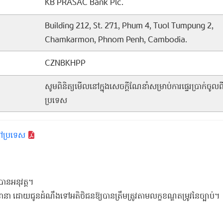
KB PRASAC Bank Plc.
Building 212, St. 271, Phum 4, Tuol Tumpung 2,
Chamkarmon, Phnom Penh, Cambodia.
CZNBKHPP
សូមពិនិត្យមើលនៅក្នុងសេចក្ដីណែនាំសម្រាប់ការផ្ទេរប្រាក់ចូលព
ប្រទេស
្រៅប្រទេស
វបានអនុវត្ត។
្ខខណ្ឌនានា ដោយជូនដំណឹងទៅអតិថិជនឱ្យបានត្រឹមត្រូវតាមលក្ខខណ្ឌតម្រូវនៃច្បាប់។