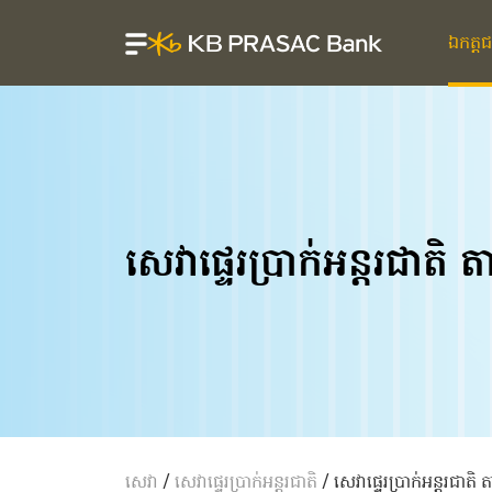
ឯកត្ត
សេវា​ផ្ទេរ​ប្រាក់អន្តរជាតិ 
សេវា
/
សេវា​ផ្ទេរ​ប្រាក់អន្តរជាតិ
/
សេវា​ផ្ទេរ​ប្រាក់អន្តរជាតិ 