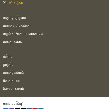
ម៉ោងធ្វើការ
លក្ខខណ្ឌប្រើប្រាស់
គោលការណ៍ឯកជនភាព
បណ្ដឹងតវ៉ា/មតិយោបល់អតិថិជន
សេចក្ដីបដិសេធ
ព័ត៌មាន
ប្រូម៉ូសិន
សេចក្ដីជូនដំណឹង
ឱកាសការងារ
ផែនទីវេបសាយត៍
តាមដានយើងខ្ញុំំ: