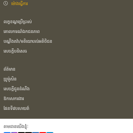
ម៉ោងធ្វើការ
លក្ខខណ្ឌប្រើប្រាស់
គោលការណ៍ឯកជនភាព
បណ្ដឹងតវ៉ា/មតិយោបល់អតិថិជន
សេចក្ដីបដិសេធ
ព័ត៌មាន
ប្រូម៉ូសិន
សេចក្ដីជូនដំណឹង
ឱកាសការងារ
ផែនទីវេបសាយត៍
តាមដានយើងខ្ញុំំ: