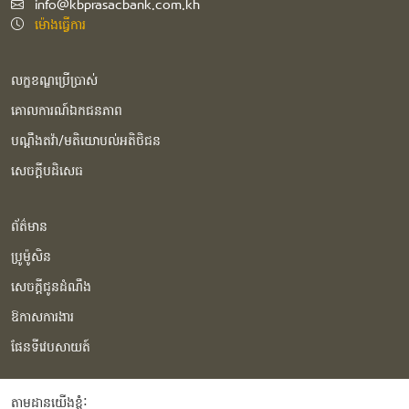
info@kbprasacbank.com.kh
ម៉ោងធ្វើការ
លក្ខខណ្ឌប្រើប្រាស់
គោលការណ៍ឯកជនភាព
បណ្ដឹងតវ៉ា/មតិយោបល់អតិថិជន
សេចក្ដីបដិសេធ
ព័ត៌មាន
ប្រូម៉ូសិន
សេចក្ដីជូនដំណឹង
ឱកាសការងារ
ផែនទីវេបសាយត៍
តាមដានយើងខ្ញុំំ: