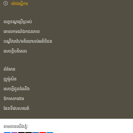
ម៉ោងធ្វើការ
លក្ខខណ្ឌប្រើប្រាស់
គោលការណ៍ឯកជនភាព
បណ្ដឹងតវ៉ា/មតិយោបល់អតិថិជន
សេចក្ដីបដិសេធ
ព័ត៌មាន
ប្រូម៉ូសិន
សេចក្ដីជូនដំណឹង
ឱកាសការងារ
ផែនទីវេបសាយត៍
តាមដានយើងខ្ញុំំ: