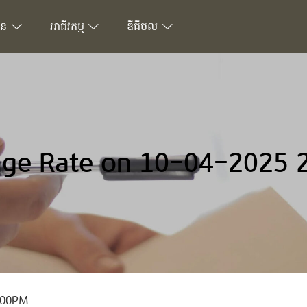
ជន
អាជីវកម្ម
ឌីជីថល
ge Rate on 10-04-2025 
.00PM