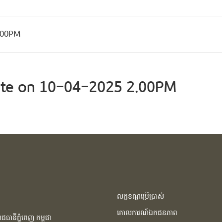
.00PM
te on 10-04-2025 2.00PM
លក្ខខណ្ឌប្រើប្រាស់
គោលការណ៍ឯកជនភាព
ធានីភ្នំពេញ កម្ពុជា​