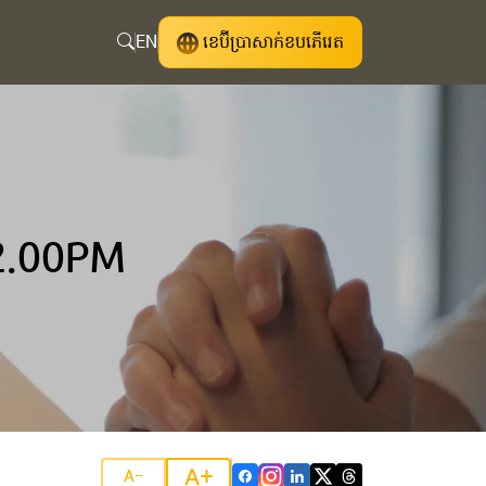
EN
ខេប៊ីប្រាសាក់ខបភើរេត
2.00PM
A+
A-