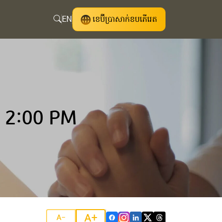
EN
ខេប៊ីប្រាសាក់ខបភើរេត
 2:00 PM
A+
A-