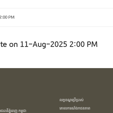
2:00 PM
te on 11-Aug-2025 2:00 PM
លក្ខខណ្ឌប្រើប្រាស់
គោលការណ៍ឯកជនភាព
ធានីភ្នំពេញ កម្ពុជា​