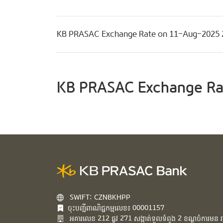
KB PRASAC Exchange Rate on 11-Aug-2025 
KB PRASAC Exchange Ra
SWIFT: CZNBKHPP
ចុះបញ្ជីពាណិជ្ជកម្មលេខ៖ 00001157
អគារ​លេខ​ 212 ផ្លូវ 271 សង្កាត់ទួលទំពូង 2 ខណ្ឌចំការមន រាជ