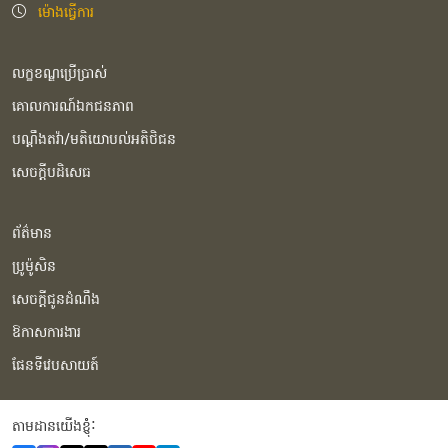
ម៉ោងធ្វើការ
លក្ខខណ្ឌប្រើប្រាស់
គោលការណ៍ឯកជនភាព
បណ្ដឹងតវ៉ា/មតិយោបល់អតិថិជន
សេចក្ដីបដិសេធ
ព័ត៌មាន
ប្រូម៉ូសិន
សេចក្ដីជូនដំណឹង
ឱកាសការងារ
ផែនទីវេបសាយត៍
តាមដានយើងខ្ញុំំ: