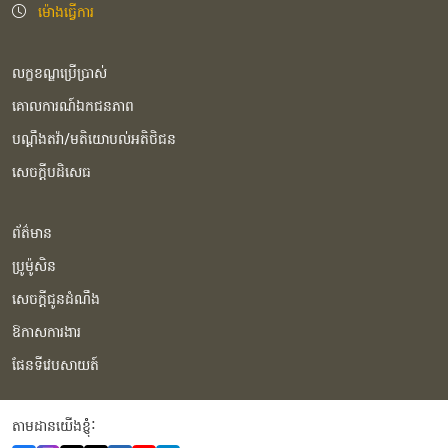
ម៉ោងធ្វើការ
លក្ខខណ្ឌប្រើប្រាស់
គោលការណ៍ឯកជនភាព
បណ្ដឹងតវ៉ា/មតិយោបល់អតិថិជន
សេចក្ដីបដិសេធ
ព័ត៌មាន
ប្រូម៉ូសិន
សេចក្ដីជូនដំណឹង
ឱកាសការងារ
ផែនទីវេបសាយត៍
តាមដានយើងខ្ញុំំ: