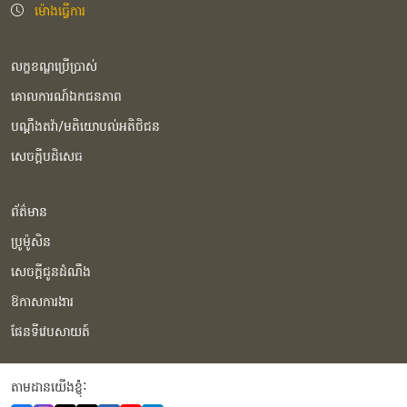
ម៉ោងធ្វើការ
លក្ខខណ្ឌប្រើប្រាស់
គោលការណ៍ឯកជនភាព
បណ្ដឹងតវ៉ា/មតិយោបល់អតិថិជន
សេចក្ដីបដិសេធ
ព័ត៌មាន
ប្រូម៉ូសិន
សេចក្ដីជូនដំណឹង
ឱកាសការងារ
ផែនទីវេបសាយត៍
តាមដានយើងខ្ញុំំ: