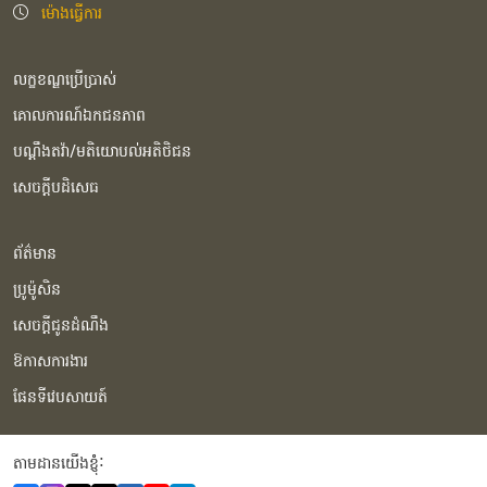
ម៉ោងធ្វើការ
លក្ខខណ្ឌប្រើប្រាស់
គោលការណ៍ឯកជនភាព
បណ្ដឹងតវ៉ា/មតិយោបល់អតិថិជន
សេចក្ដីបដិសេធ
ព័ត៌មាន
ប្រូម៉ូសិន
សេចក្ដីជូនដំណឹង
ឱកាសការងារ
ផែនទីវេបសាយត៍
តាមដានយើងខ្ញុំំ: