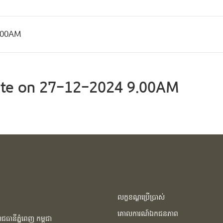
9.00AM
te on 27-12-2024 9.00AM
លក្ខខណ្ឌប្រើប្រាស់
គោលការណ៍ឯកជនភាព
ធានីភ្នំពេញ កម្ពុជា​