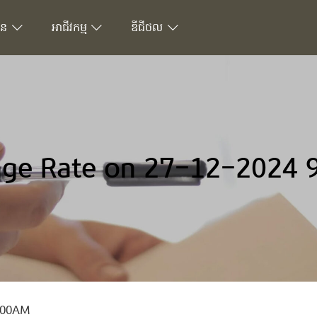
ជន
អាជីវកម្ម
ឌីជីថល
ge Rate on 27-12-2024 
9.00AM