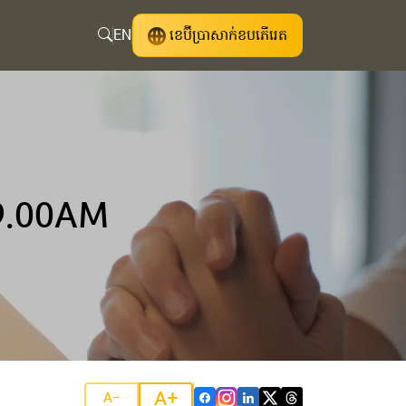
EN
ខេប៊ីប្រាសាក់ខបភើរេត
9.00AM
A+
A-