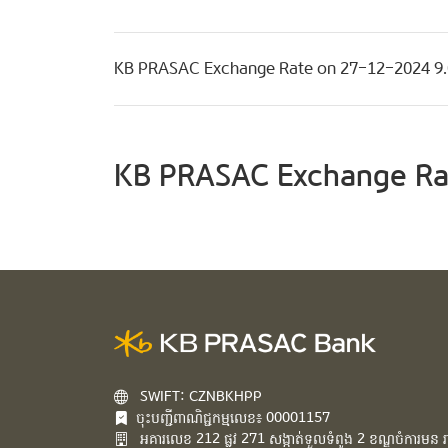
KB PRASAC Exchange Rate on 27-12-2024 
KB PRASAC Exchange Ra
SWIFT: CZNBKHPP
ចុះបញ្ជីពាណិជ្ជកម្មលេខ៖ 00001157
អគារ​លេខ​ 212 ផ្លូវ 271 សង្កាត់ទួលទំពូង 2 ខណ្ឌចំការមន រាជ