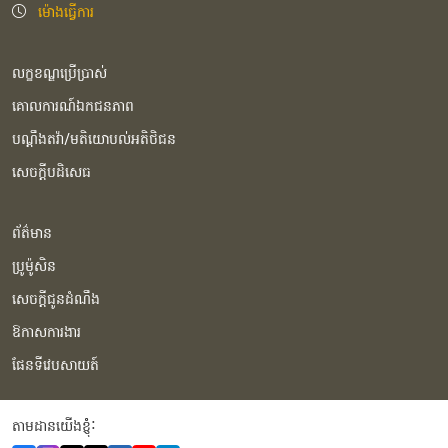
ម៉ោងធ្វើការ
លក្ខខណ្ឌប្រើប្រាស់
គោលការណ៍ឯកជនភាព
បណ្ដឹងតវ៉ា/មតិយោបល់អតិថិជន
សេចក្ដីបដិសេធ
ព័ត៌មាន
ប្រូម៉ូសិន
សេចក្ដីជូនដំណឹង
ឱកាសការងារ
ផែនទីវេបសាយត៍
តាមដានយើងខ្ញុំំ: