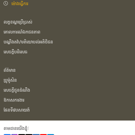
ម៉ោងធ្វើការ
លក្ខខណ្ឌប្រើប្រាស់
គោលការណ៍ឯកជនភាព
បណ្ដឹងតវ៉ា/មតិយោបល់អតិថិជន
សេចក្ដីបដិសេធ
ព័ត៌មាន
ប្រូម៉ូសិន
សេចក្ដីជូនដំណឹង
ឱកាសការងារ
ផែនទីវេបសាយត៍
តាមដានយើងខ្ញុំំ: