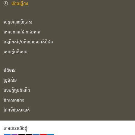
ម៉ោងធ្វើការ
លក្ខខណ្ឌប្រើប្រាស់
គោលការណ៍ឯកជនភាព
បណ្ដឹងតវ៉ា/មតិយោបល់អតិថិជន
សេចក្ដីបដិសេធ
ព័ត៌មាន
ប្រូម៉ូសិន
សេចក្ដីជូនដំណឹង
ឱកាសការងារ
ផែនទីវេបសាយត៍
តាមដានយើងខ្ញុំំ: