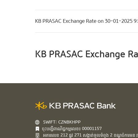
KB PRASAC Exchange Rate on 30-01-2025 
KB PRASAC Exchange Ra
SWIFT: CZNBKHPP
ចុះបញ្ជីពាណិជ្ជកម្មលេខ៖ 00001157
អគារ​លេខ​ 212 ផ្លូវ 271 សង្កាត់ទួលទំពូង 2 ខណ្ឌចំការមន រាជ