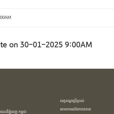
9:00AM
te on 30-01-2025 9:00AM
លក្ខខណ្ឌប្រើប្រាស់
គោលការណ៍ឯកជនភាព
ធានីភ្នំពេញ កម្ពុជា​