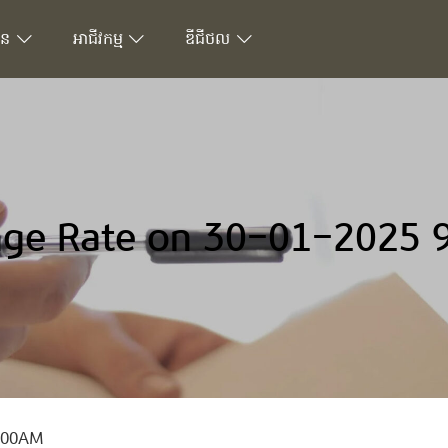
ជន
អាជីវកម្ម
ឌីជីថល
ge Rate on 30-01-2025 
9:00AM