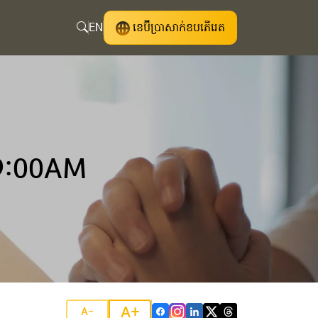
EN
ខេប៊ីប្រាសាក់ខបភើរេត
9:00AM
A+
A-