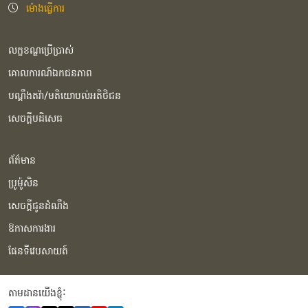
ម៉ោងធ្វើការ
លក្ខខណ្ឌប្រើប្រាស់
គោលការណ៍ឯកជនភាព
បណ្ដឹងតវ៉ា/មតិយោបល់អតិថិជន
សេចក្ដីបដិសេធ
ព័ត៌មាន
ប្រូម៉ូសិន
សេចក្ដីជូនដំណឹង
ឱកាសការងារ
ផែនទីវេបសាយត៍
តាមដានយើងខ្ញុំំ: