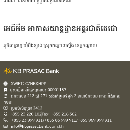
អេធីអឹម អាកាសយាន្តដ្ឋានអត្តរជាតិតេជោ
អេធីអឹម អាកាសយាន្តដ្ឋានអត្តរជាតិតេជោ
ភូមិតាព្រហ្ម ឃុំបឹងខ្យាង ស្រុកកណ្តាលស្ទឹង ខេត្តកណ្តាល
SWIFT: CZNBKHPP
ចុះបញ្ជីពាណិជ្ជកម្មលេខ៖ 00001157
អគារ​លេខ​ 212 ផ្លូវ 271 សង្កាត់ទួលទំពូង 2 ខណ្ឌចំការមន រាជធានីភ្នំពេញ
កម្ពុជា​
ប្រអប់សំបុត្រ៖ 2412
+855 23 220 102
Fax: +855 216 362
+855 23 999 911/+855 86 999 911/+855 969 999 911
info@kbprasacbank.com.kh