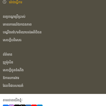
ម៉ោងធ្វើការ
លក្ខខណ្ឌប្រើប្រាស់
គោលការណ៍ឯកជនភាព
បណ្ដឹងតវ៉ា/មតិយោបល់អតិថិជន
សេចក្ដីបដិសេធ
ព័ត៌មាន
ប្រូម៉ូសិន
សេចក្ដីជូនដំណឹង
ឱកាសការងារ
ផែនទីវេបសាយត៍
តាមដានយើងខ្ញុំំ: