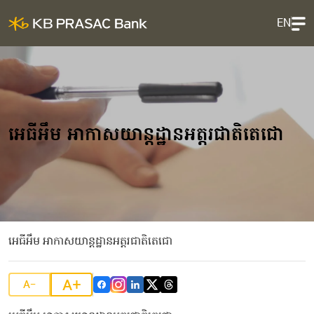
EN
អេធីអឹម អាកាសយាន្តដ្ឋានអត្តរជាតិតេជោ
អេធីអឹម អាកាសយាន្តដ្ឋានអត្តរជាតិតេជោ
A+
A-