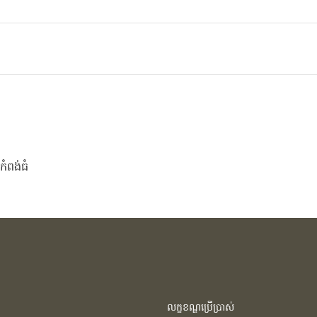
តកំពង់ធំ
លក្ខខណ្ឌប្រើប្រាស់