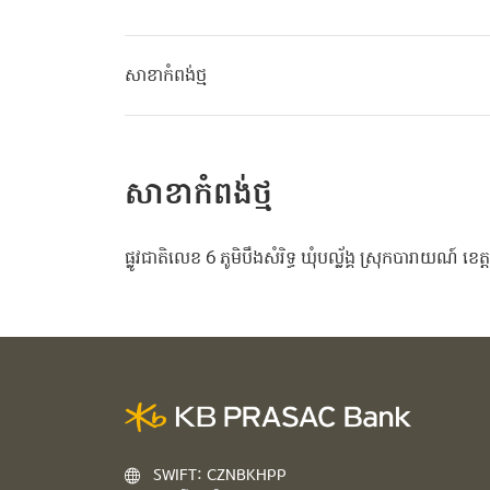
សាខាកំពង់ថ្ម
សាខាកំពង់ថ្ម
ផ្លូវជាតិលេខ 6 ភូមិបឹងសំរិទ្ធ ឃុំបល្ល័ង្គ ស្រុកបារាយណ៍ ខេត្
SWIFT: CZNBKHPP