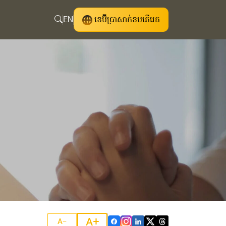
EN
ខេប៊ីប្រាសាក់ខបភើរេត
A+
A-