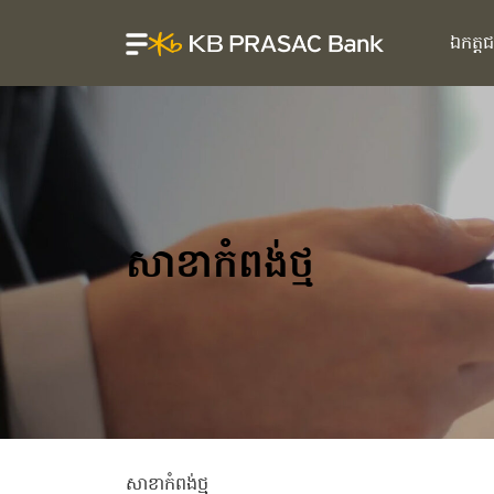
ឯកត្ត
សាខាកំពង់ថ្ម
សាខាកំពង់ថ្ម