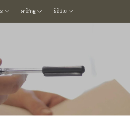
ជន
អាជីវកម្ម
ឌីជីថល