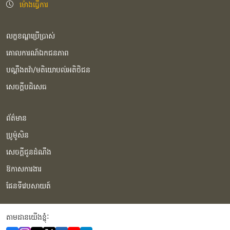
ម៉ោងធ្វើការ
លក្ខខណ្ឌប្រើប្រាស់
គោលការណ៍ឯកជនភាព
បណ្ដឹងតវ៉ា/មតិយោបល់អតិថិជន
សេចក្ដីបដិសេធ
ព័ត៌មាន
ប្រូម៉ូសិន
សេចក្ដីជូនដំណឹង
ឱកាសការងារ
ផែនទីវេបសាយត៍
តាមដានយើងខ្ញុំំ: