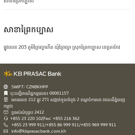
សាខាព្រៃកប្បាស
សាខាព្រៃកប្បាស
ផ្លូវលេខ 203 ភូមិព្រៃល្វាកើត ឃុំព្រៃល្វា ស្រុកព្រៃកប្បាស ខេត្តតាកែវ
SWIFT: CZNBKHPP
ចុះបញ្ជីពាណិជ្ជកម្មលេខ៖ 00001157
អគារ​លេខ​ 212 ផ្លូវ 271 សង្កាត់ទួលទំពូង 2 ខណ្ឌចំការមន រាជធានីភ្នំពេញ
កម្ពុជា​
ប្រអប់សំបុត្រ៖ 2412
+855 23 220 102
Fax: +855 216 362
+855 23 999 911/+855 86 999 911/+855 969 999 911
info@kbprasacbank.com.kh