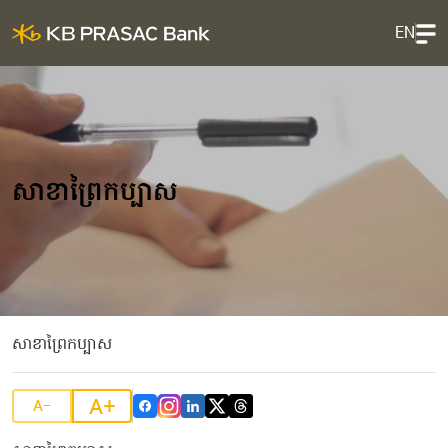
EN
សាខាព្រៃកប្បាស
សាខាព្រៃកប្បាស
A+
A-