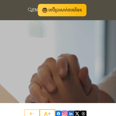
EN
ខេប៊ីប្រាសាក់ខបភើរេត
A+
A-