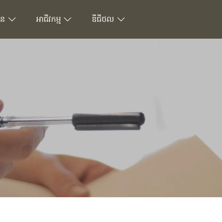
ជន
អាជីវកម្ម
ឌីជីថល