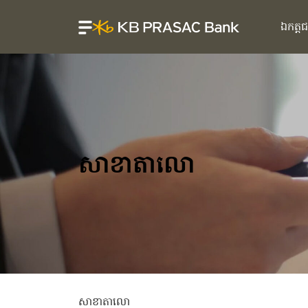
ឯកត្ត
សាខាតាលោ
សាខាតាលោ