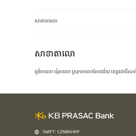
សាខាតាលោ
សាខាតាលោ
ភូមិតាលោ ឃុំតាលោ ស្រុកតាលោសែនជ័យ ខេត្តពោធិ៍សាត
SWIFT: CZNBKHPP