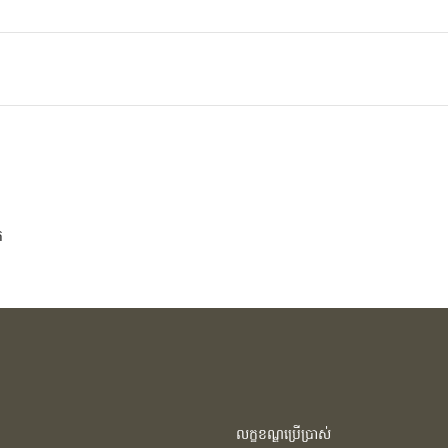
់
លក្ខខណ្ឌប្រើប្រាស់