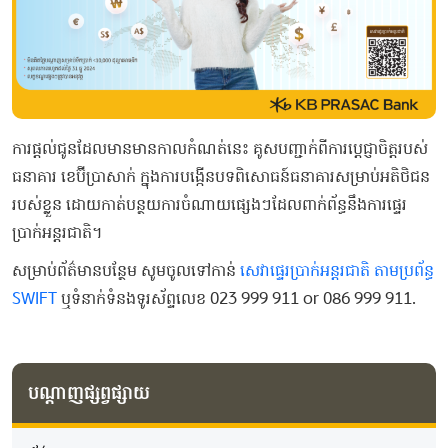
ការផ្តល់ជូនដែលមានមានកាលកំណត់នេះ គូសបញ្ជាក់ពីការប្តេជ្ញាចិត្តរបស់
ធនាគារ ខេប៊ីប្រាសាក់ ក្នុងការបង្កើនបទពិសោធន៍ធនាគារសម្រាប់អតិថិជន
របស់ខ្លួន ដោយកាត់បន្ថយការចំណាយផ្សេងៗដែលពាក់ព័ន្ធនឹងការផ្ទេរ
ប្រាក់អន្តរជាតិ។
សម្រាប់ព័ត៌មានបន្ថែម សូមចូលទៅកាន់
សេវា​ផ្ទេរ​ប្រាក់អន្តរជាតិ ​តាម​ប្រព័ន្ធ
SWIFT
ឬទំនាក់ទំនងទូរស័ព្ទលេខ 023 999 911 or 086 999 911.
បណ្តាញផ្សព្វផ្សាយ