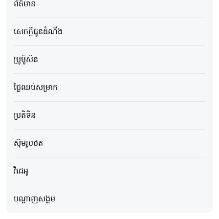
ព័ត៌មាន
សេចក្ដីជូនដំណឹង
ប្រូម៉ូសិន
ថ្ងៃឈប់សម្រាក
ប្រតិទិន
ស៊ុមរូបថត
វីដេអូ
បណ្ដាញសង្គម