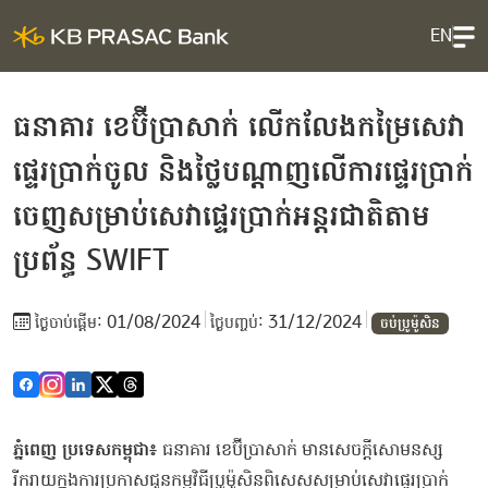
EN
ធនាគារ ខេប៊ីប្រាសាក់ លើកលែងកម្រៃសេវា
ផ្ទេរប្រាក់ចូល និងថ្លៃបណ្ដាញលើការផ្ទេរប្រាក់
ចេញសម្រាប់សេវាផ្ទេរប្រាក់អន្តរជាតិតាម
ប្រព័ន្ធ SWIFT
01/08/2024
31/12/2024
ថ្ងៃ​ចាប់ផ្តើម:
ថ្ងៃបញ្ចប់:
ចប់ប្រូម៉ូសិន
ភ្នំពេញ ប្រទេសកម្ពុជា៖
ធនាគារ ខេប៊ីប្រាសាក់ មានសេចក្តីសោមនស្ស
រីករាយក្នុងការប្រកាសជូនកម្មវិធីប្រូម៉ូសិនពិសេសសម្រាប់សេវាផ្ទេរប្រាក់