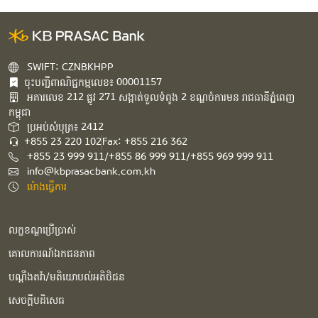
SWIFT: CZNBKHPP
ចុះបញ្ជីពាណិជ្ជកម្មលេខ៖ 00001157
អគារ​លេខ​ 212 ផ្លូវ 271 សង្កាត់ទួលទំពូង 2 ខណ្ឌចំការមន រាជធានីភ្នំពេញ
កម្ពុជា​
ប្រអប់សំបុត្រ៖ 2412
+855 23 220 102
Fax: +855 216 362
+855 23 999 911/+855 86 999 911/+855 969 999 911
info@kbprasacbank.com.kh
ម៉ោងធ្វើការ
លក្ខខណ្ឌប្រើប្រាស់
គោលការណ៍ឯកជនភាព
បណ្ដឹងតវ៉ា/មតិយោបល់អតិថិជន
សេចក្ដីបដិសេធ