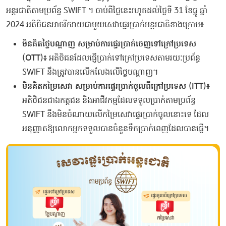
អន្តរជាតិតាមប្រព័ន្ធ SWIFT ។ ចាប់ពីថ្ងៃនេះរហូតដល់ថ្ងៃទី 31 ខែធ្នូ ឆ្នាំ
2024 អតិថិជនអាចរីករាយជាមួយសេវាផ្ទេរប្រាក់អន្តរជាតិខាងក្រោម៖
មិនគិតថ្លៃបណ្ដាញ សម្រាប់ការផ្ទេរប្រាក់ចេញទៅក្រៅប្រទេស
(OTT)៖
អតិថិជនដែលផ្ញើប្រាក់ទៅក្រៅប្រទេសតាមរយៈប្រព័ន្ធ
SWIFT នឹងត្រូវបានលើកលែងលើថ្លៃបណ្ដាញ។
មិនគិតកម្រៃសេវា សម្រាប់ការផ្ទេរប្រាក់ចូលពីក្រៅប្រទេស (ITT)៖
អតិថិជនជាឯកត្តជន និងអាជីវកម្មដែលទទួលប្រាក់តាមប្រព័ន្ធ
SWIFT នឹងមិនចំណាយលើកម្រៃសេវាផ្ទេរប្រាក់ចូលនោះទេ ដែល
អនុញ្ញាតឱ្យលោកអ្នកទទួលបានចំនួនទឹកប្រាក់ពេញដែលបានផ្ញើ។