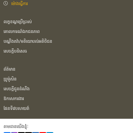
ម៉ោងធ្វើការ
លក្ខខណ្ឌប្រើប្រាស់
គោលការណ៍ឯកជនភាព
បណ្ដឹងតវ៉ា/មតិយោបល់អតិថិជន
សេចក្ដីបដិសេធ
ព័ត៌មាន
ប្រូម៉ូសិន
សេចក្ដីជូនដំណឹង
ឱកាសការងារ
ផែនទីវេបសាយត៍
តាមដានយើងខ្ញុំំ: