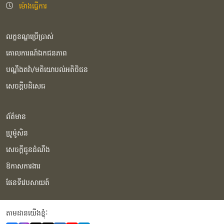
ម៉ោងធ្វើការ
លក្ខខណ្ឌប្រើប្រាស់
គោលការណ៍ឯកជនភាព
បណ្ដឹងតវ៉ា/មតិយោបល់អតិថិជន
សេចក្ដីបដិសេធ
ព័ត៌មាន
ប្រូម៉ូសិន
សេចក្ដីជូនដំណឹង
ឱកាសការងារ
ផែនទីវេបសាយត៍
តាមដានយើងខ្ញុំំ: