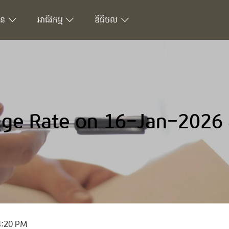
ជន
អាជីវកម្ម
ឌីជីថល
ge Rate on 16-Jan-2026
4:20 PM