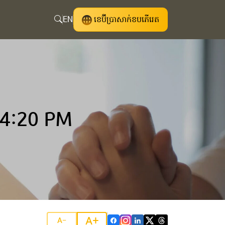
EN
ខេប៊ីប្រាសាក់ខបភើរេត
 4:20 PM
A+
A-