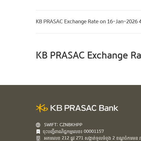
KB PRASAC Exchange Rate on 16-Jan-2026 
KB PRASAC Exchange Ra
SWIFT: CZNBKHPP
ចុះបញ្ជីពាណិជ្ជកម្មលេខ៖ 00001157
អគារ​លេខ​ 212 ផ្លូវ 271 សង្កាត់ទួលទំពូង 2 ខណ្ឌចំការមន រាជ