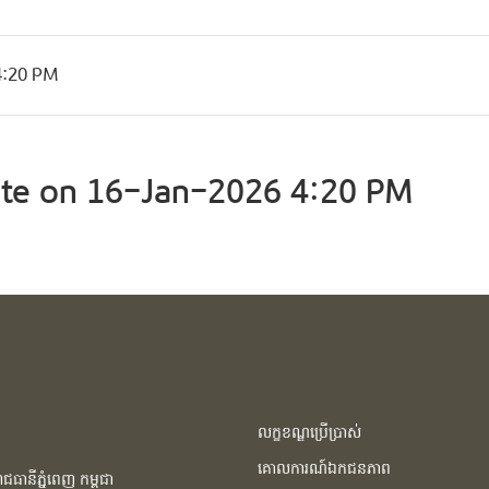
4:20 PM
te on 16-Jan-2026 4:20 PM
លក្ខខណ្ឌប្រើប្រាស់
គោលការណ៍ឯកជនភាព
ធានីភ្នំពេញ កម្ពុជា​