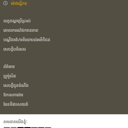
ម៉ោងធ្វើការ
លក្ខខណ្ឌប្រើប្រាស់
គោលការណ៍ឯកជនភាព
បណ្ដឹងតវ៉ា/មតិយោបល់អតិថិជន
សេចក្ដីបដិសេធ
ព័ត៌មាន
ប្រូម៉ូសិន
សេចក្ដីជូនដំណឹង
ឱកាសការងារ
ផែនទីវេបសាយត៍
តាមដានយើងខ្ញុំំ: