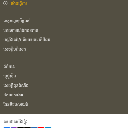
ម៉ោងធ្វើការ
លក្ខខណ្ឌប្រើប្រាស់
គោលការណ៍ឯកជនភាព
បណ្ដឹងតវ៉ា/មតិយោបល់អតិថិជន
សេចក្ដីបដិសេធ
ព័ត៌មាន
ប្រូម៉ូសិន
សេចក្ដីជូនដំណឹង
ឱកាសការងារ
ផែនទីវេបសាយត៍
តាមដានយើងខ្ញុំំ: