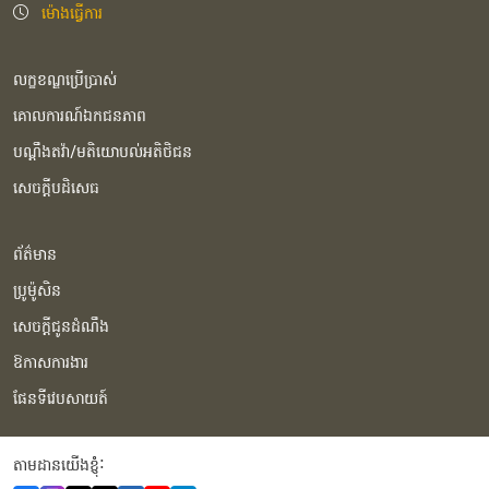
ម៉ោងធ្វើការ
លក្ខខណ្ឌប្រើប្រាស់
គោលការណ៍ឯកជនភាព
បណ្ដឹងតវ៉ា/មតិយោបល់អតិថិជន
សេចក្ដីបដិសេធ
ព័ត៌មាន
ប្រូម៉ូសិន
សេចក្ដីជូនដំណឹង
ឱកាសការងារ
ផែនទីវេបសាយត៍
តាមដានយើងខ្ញុំំ: