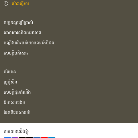
ម៉ោងធ្វើការ
លក្ខខណ្ឌប្រើប្រាស់
គោលការណ៍ឯកជនភាព
បណ្ដឹងតវ៉ា/មតិយោបល់អតិថិជន
សេចក្ដីបដិសេធ
ព័ត៌មាន
ប្រូម៉ូសិន
សេចក្ដីជូនដំណឹង
ឱកាសការងារ
ផែនទីវេបសាយត៍
តាមដានយើងខ្ញុំំ: