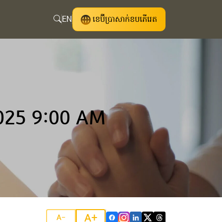
EN
ខេប៊ីប្រាសាក់ខបភើរេត
025 9:00 AM
A+
A-