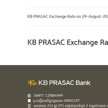
KB PRASAC Exchange Rate on 29-August-20
KB PRASAC Exchange Ra
SWIFT: CZNBKHPP
ចុះបញ្ជីពាណិជ្ជកម្មលេខ៖ 00001157
អគារ​លេខ​ 212 ផ្លូវ 271 សង្កាត់ទួលទំពូង 2 ខណ្ឌចំការមន រាជ