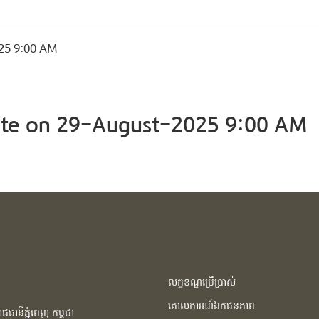
25 9:00 AM
te on 29-August-2025 9:00 AM
លក្ខខណ្ឌប្រើប្រាស់
គោលការណ៍ឯកជនភាព
ធានីភ្នំពេញ កម្ពុជា​