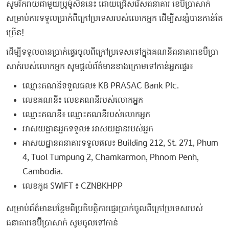
សូមរីករាយជាមួយប្រូម៉ូសិននេះ ដោយជ្រើសរើសធនាគារ ខេប៊ីប្រាសាក់
សម្រាប់ការទទួលប្រាក់ពីក្រៅប្រទេសរបស់លោកអ្នក ដើម្បីសន្សំបានកាន់តែ
ច្រើន!
ដើម្បីទទួលបានប្រាក់ផ្ទេរចូលពីក្រៅប្រទេសទៅក្នុងគណនីធនាគារខេប៊ីប្រា
សាក់របស់លោកអ្នក សូមផ្តល់ព័ត៌មានខាងក្រោមទៅកាន់អ្នកផ្ទេរ៖
ឈ្មោះគណនីទទួលផល៖ KB PRASAC Bank Plc.
លេខគណនី៖ លេខគណនីរបស់លោកអ្នក
ឈ្មោះគណនី៖ ឈ្មោះគណនីរបស់លោកអ្នក
អាសយដ្ឋានអ្នកទទួល៖ អាសយដ្ឋានរបស់អ្នក
អាសយដ្ឋានធនាគារទទួលផល៖ Building 212, St. 271, Phum
4, Tuol Tumpung 2, Chamkarmon, Phnom Penh,
Cambodia.
លេខកូដ SWIFT ៖ CZNBKHPP
សម្រាប់ព័ត៌មានបន្ថែមពីប្រតិបត្តិការផ្ទេរប្រាក់ចូលពីក្រៅប្រទេសរបស់
ធនាគារខេប៊ីប្រាសាក់ សូមចូលទៅកាន់