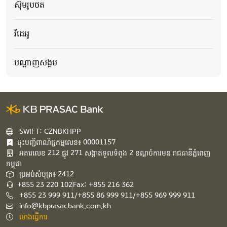
ស៊ុមរូបថត
វីដេអូ
បណ្ដាញសង្គម
SWIFT: CZNBKHPP
ចុះបញ្ជីពាណិជ្ជកម្មលេខ៖ 00001157
អគារ​លេខ​ 212 ផ្លូវ 271 សង្កាត់ទួលទំពូង 2 ខណ្ឌចំការមន រាជធានីភ្នំពេញ
កម្ពុជា​
ប្រអប់សំបុត្រ៖ 2412
+855 23 220 102
Fax: +855 216 362
+855 23 999 911/+855 86 999 911/+855 969 999 911
info@kbprasacbank.com.kh
ម៉ោងធ្វើការ