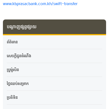
www.kbprasacbank.com.kh/swift-transfer
បណ្តាញផ្សព្វផ្សាយ
ព័ត៌មាន
សេចក្ដីជូនដំណឹង
ប្រូម៉ូសិន
ថ្ងៃឈប់សម្រាក
ប្រតិទិន