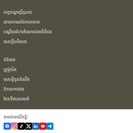
លក្ខខណ្ឌប្រើប្រាស់
គោលការណ៍ឯកជនភាព
បណ្ដឹងតវ៉ា/មតិយោបល់អតិថិជន
សេចក្ដីបដិសេធ
ព័ត៌មាន
ប្រូម៉ូសិន
សេចក្ដីជូនដំណឹង
ឱកាសការងារ
ផែនទីវេបសាយត៍
តាមដានយើងខ្ញុំំ: