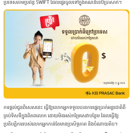
ប្រទេសតាមប្រព័ន្ធ SWIFT ដែលផ្ទេរចូលទៅក្នុងគណនីខេប៊ីប្រាសាក់។
ការផ្តល់ជូនពិសេសនេះ ធ្វើឱ្យលោកអ្នកទទួលបានការផ្ទេរប្រាក់អន្តរជាតិពី
គ្រប់ទិសទីក្នុងពិភពលោក ដោយមិនអស់កម្រៃសេវាបន្ថែម ដែលធ្វើឱ្យ
ប្រតិបត្តិការរបស់លោកអ្នកកាន់តែមានប្រសិទ្ធភាព និងចំណាយតិច។