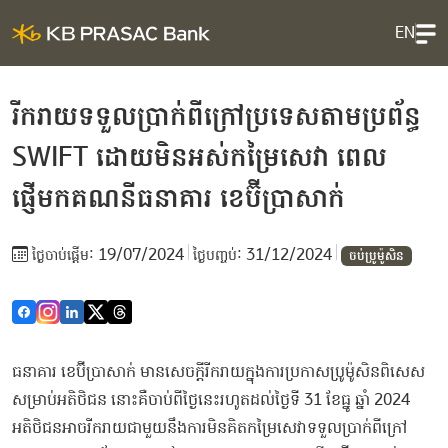
EN
រីករាយទទួលប្រាក់ពីក្រៅប្រទេសតាមប្រព័ន្ធ
SWIFT ដោយមិនអស់កម្រៃសេវា ពេល
ផ្ញើមកគណនីធនាគារ ខេប៊ីប្រាសាក់
19/07/2024
31/12/2024
ថ្ងៃ​ចាប់ផ្តើម:
ថ្ងៃបញ្ចប់:
ចប់ប្រូម៉ូសិន
ធនាគារ ខេប៊ីប្រាសាក់ មានសេចក្តីរីករាយក្នុងការប្រកាសប្រូម៉ូសិនពិសេស
សម្រាប់អតិថិជន នោះគឺចាប់ពីថ្ងៃនេះរហូតដល់ថ្ងៃទី 31 ខែធ្នូ ឆ្នាំ 2024
អតិថិជនអាចរីករាយជាមួយនឹងការមិនគិតកម្រៃសេវាទទួលប្រាក់ពីក្រៅ