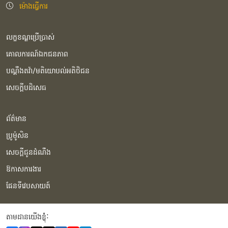
ម៉ោងធ្វើការ
លក្ខខណ្ឌប្រើប្រាស់
គោលការណ៍ឯកជនភាព
បណ្ដឹងតវ៉ា/មតិយោបល់អតិថិជន
សេចក្ដីបដិសេធ
ព័ត៌មាន
ប្រូម៉ូសិន
សេចក្ដីជូនដំណឹង
ឱកាសការងារ
ផែនទីវេបសាយត៍
តាមដានយើងខ្ញុំំ: