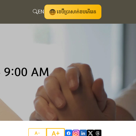
EN
ខេប៊ីប្រាសាក់ខបភើរេត
 9:00 AM
A+
A-