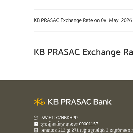
KB PRASAC Exchange Rate on 08-May-2026
KB PRASAC Exchange Ra
SWIFT: CZNBKHPP
ចុះបញ្ជីពាណិជ្ជកម្មលេខ៖ 00001157
អគារ​លេខ​ 212 ផ្លូវ 271 សង្កាត់ទួលទំពូង 2 ខណ្ឌចំការមន រាជ