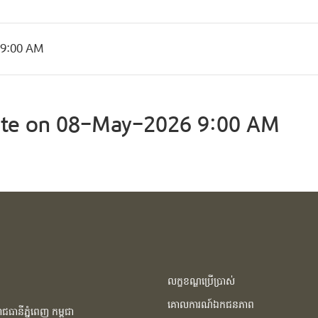
 9:00 AM
te on 08-May-2026 9:00 AM
លក្ខខណ្ឌប្រើប្រាស់
គោលការណ៍ឯកជនភាព
ធានីភ្នំពេញ កម្ពុជា​