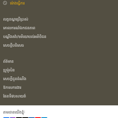
ម៉ោងធ្វើការ
លក្ខខណ្ឌប្រើប្រាស់
គោលការណ៍ឯកជនភាព
បណ្ដឹងតវ៉ា/មតិយោបល់អតិថិជន
សេចក្ដីបដិសេធ
ព័ត៌មាន
ប្រូម៉ូសិន
សេចក្ដីជូនដំណឹង
ឱកាសការងារ
ផែនទីវេបសាយត៍
តាមដានយើងខ្ញុំំ: