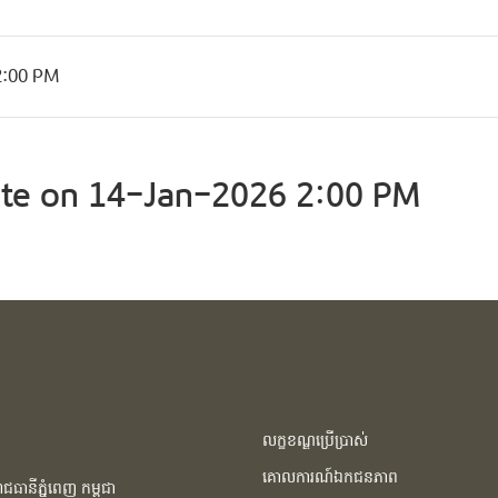
2:00 PM
te on 14-Jan-2026 2:00 PM
លក្ខខណ្ឌប្រើប្រាស់
គោលការណ៍ឯកជនភាព
ធានីភ្នំពេញ កម្ពុជា​