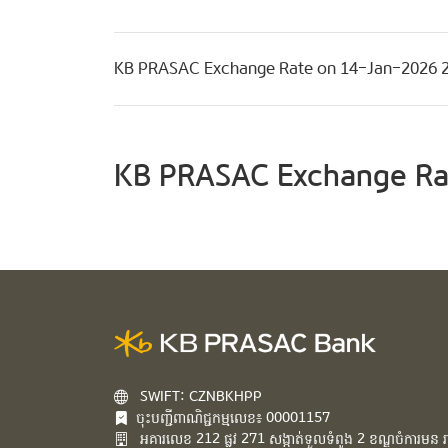
KB PRASAC Exchange Rate on 14-Jan-2026 
KB PRASAC Exchange Ra
SWIFT: CZNBKHPP
ចុះបញ្ជីពាណិជ្ជកម្មលេខ៖ 00001157
អគារ​លេខ​ 212 ផ្លូវ 271 សង្កាត់ទួលទំពូង 2 ខណ្ឌចំការមន រាជ