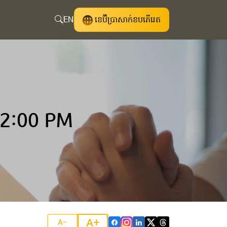
EN
ខេប៊ីប្រាសាក់ខបភើរេត
 2:00 PM
A+
A-