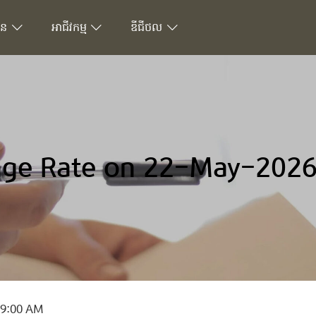
ជន
អាជីវកម្ម
ឌីជីថល
ge Rate on 22-May-2026
 9:00 AM