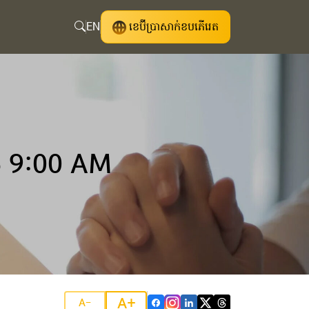
EN
ខេប៊ីប្រាសាក់ខបភើរេត
 9:00 AM
A+
A-