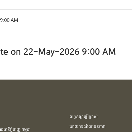
 9:00 AM
te on 22-May-2026 9:00 AM
លក្ខខណ្ឌប្រើប្រាស់
គោលការណ៍ឯកជនភាព
ធានីភ្នំពេញ កម្ពុជា​