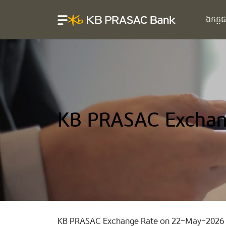
ឯកត្ត
KB PRASAC Exchan
KB PRASAC Exchange Rate on 22-May-2026