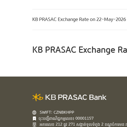
KB PRASAC Exchange Rate on 22-May-2026
KB PRASAC Exchange Ra
SWIFT: CZNBKHPP
ចុះបញ្ជីពាណិជ្ជកម្មលេខ៖ 00001157
អគារ​លេខ​ 212 ផ្លូវ 271 សង្កាត់ទួលទំពូង 2 ខណ្ឌចំការមន រាជ