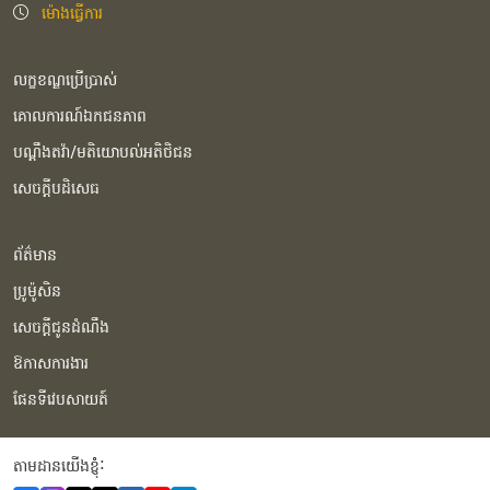
ម៉ោងធ្វើការ
លក្ខខណ្ឌប្រើប្រាស់
គោលការណ៍ឯកជនភាព
បណ្ដឹងតវ៉ា/មតិយោបល់អតិថិជន
សេចក្ដីបដិសេធ
ព័ត៌មាន
ប្រូម៉ូសិន
សេចក្ដីជូនដំណឹង
ឱកាសការងារ
ផែនទីវេបសាយត៍
តាមដានយើងខ្ញុំំ: