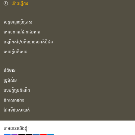
ម៉ោងធ្វើការ
លក្ខខណ្ឌប្រើប្រាស់
គោលការណ៍ឯកជនភាព
បណ្ដឹងតវ៉ា/មតិយោបល់អតិថិជន
សេចក្ដីបដិសេធ
ព័ត៌មាន
ប្រូម៉ូសិន
សេចក្ដីជូនដំណឹង
ឱកាសការងារ
ផែនទីវេបសាយត៍
តាមដានយើងខ្ញុំំ: