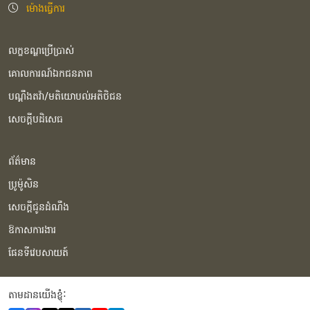
ម៉ោងធ្វើការ
លក្ខខណ្ឌប្រើប្រាស់
គោលការណ៍ឯកជនភាព
បណ្ដឹងតវ៉ា/មតិយោបល់អតិថិជន
សេចក្ដីបដិសេធ
ព័ត៌មាន
ប្រូម៉ូសិន
សេចក្ដីជូនដំណឹង
ឱកាសការងារ
ផែនទីវេបសាយត៍
តាមដានយើងខ្ញុំំ: