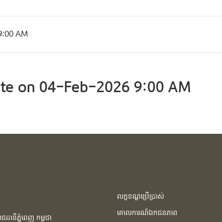
9:00 AM
te on 04-Feb-2026 9:00 AM
លក្ខខណ្ឌប្រើប្រាស់
គោលការណ៍ឯកជនភាព
ធានីភ្នំពេញ កម្ពុជា​