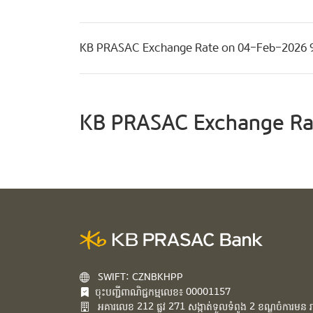
KB PRASAC Exchange Rate on 04-Feb-2026 
KB PRASAC Exchange Ra
SWIFT: CZNBKHPP
ចុះបញ្ជីពាណិជ្ជកម្មលេខ៖ 00001157
អគារ​លេខ​ 212 ផ្លូវ 271 សង្កាត់ទួលទំពូង 2 ខណ្ឌចំការមន រាជ