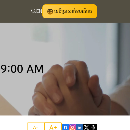
EN
ខេប៊ីប្រាសាក់ខបភើរេត
 9:00 AM
A+
A-