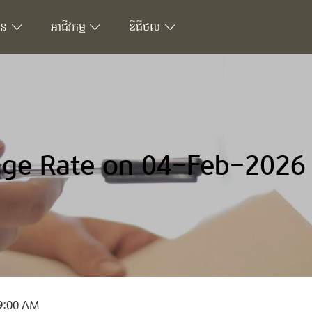
ជន
អាជីវកម្ម
ឌីជីថល
ge Rate on 04-Feb-2026
9:00 AM