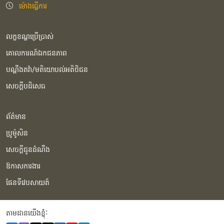
ម៉ោងធ្វើការ
លក្ខខណ្ឌប្រើប្រាស់
គោលការណ៍ឯកជនភាព
បណ្ដឹងតវ៉ា/មតិយោបល់អតិថិជន
សេចក្ដីបដិសេធ
ព័ត៌មាន
ប្រូម៉ូសិន
សេចក្ដីជូនដំណឹង
ឱកាសការងារ
ផែនទីវេបសាយត៍
តាមដានយើងខ្ញុំំ: