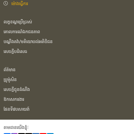
ម៉ោងធ្វើការ
លក្ខខណ្ឌប្រើប្រាស់
គោលការណ៍ឯកជនភាព
បណ្ដឹងតវ៉ា/មតិយោបល់អតិថិជន
សេចក្ដីបដិសេធ
ព័ត៌មាន
ប្រូម៉ូសិន
សេចក្ដីជូនដំណឹង
ឱកាសការងារ
ផែនទីវេបសាយត៍
តាមដានយើងខ្ញុំំ: